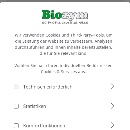
Cookie-Voreinstellungen
Ich habe mein Passwort vergessen.
Wir verwenden Cookies und Third-Party-Tools, um
die Leistung der Website zu verbessern, Analysen
Anmelden
durchzuführen und Ihnen Inhalte bereitzustellen,
die für Sie relevant sind.
Ich bin Neukunde
Wählen Sie nach Ihren individuellen Bedürfnissen
Cookies & Services aus:
Registrieren Sie sich und genießen Sie die Vorteile
Ihres Biozym-Kontos!
Technisch erforderlich
Mit Ihrer E-Mail und Ihrem persönlichen Passwort
können Sie sich bei uns einloggen und bequem Ihre
Bestellungen und Daten verwalten.
Statistiken
Ihre persönlichen Daten
Komfortfunktionen