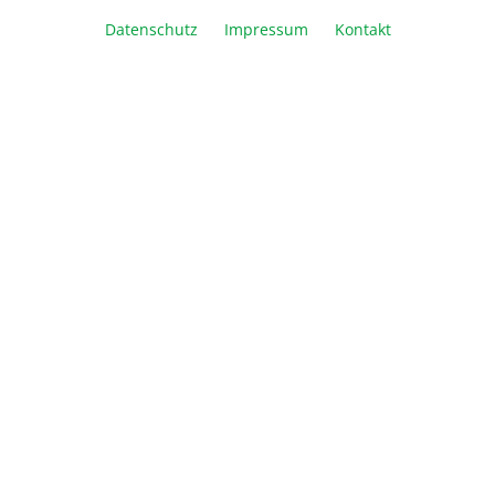
Datenschutz
Impressum
Kontakt
Artikel Anzahl: Geben Sie den gewünschte
In den Warenkorb
Vergleichen
Merken
Drucken
Beschreibung
Informationen