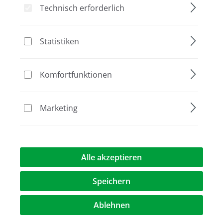
Technisch erforderlich
Bildergalerie überspringen
Statistiken
Komfortfunktionen
Marketing
441,00 €*
Alle akzeptieren
Preise exkl. MwST.
zzgl. Versandkosten
Speichern
au
Verpackung
Ablehnen
12 reactions
24 reactions
96 reactions