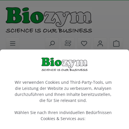
alt springen
Sie haben 0 Artike
Ware
Biochemikalien
Next Generation Sequencing (NGS)
riboPOOL 12 rxn Probes-Standard
Cookie-Voreinstellungen
Wir verwenden Cookies und Third-Party-Tools, um
die Leistung der Website zu verbessern, Analysen
12 reactions
durchzuführen und Ihnen Inhalte bereitzustellen,
Artikel-Nr.:
siTOOLs
die für Sie relevant sind.
27DP-P012
Wählen Sie nach Ihren individuellen Bedürfnissen
Cookies & Services aus: