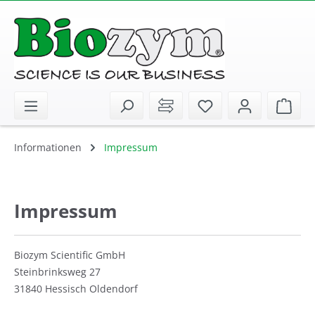
alt springen
Sie haben 0 Artike
Ware
Informationen
Impressum
Impressum
Biozym Scientific GmbH
Steinbrinksweg 27
31840 Hessisch Oldendorf