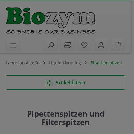
alt springen
Sie haben 0 Artikel 
Waren
Laborkunststoffe
Liquid Handling
Pipettenspitzen
Artikel filtern
Pipettenspitzen und
Filterspitzen