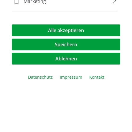
Marketing
Seite
Seite
1
2
Alle akzeptieren
Speichern
Ablehnen
Datenschutz
Impressum
Kontakt
Gel Loading Spitzen 200 µl, 30 mm Kapillare