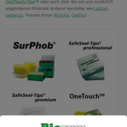
TM
OneTouch-Tips
oder auch über die von uns zusätzlich
angebotenen Produkte anderer Hersteller wie
Labcon
,
Sartorius
, Thermo Fisher (
FinnTip
,
ClipTip
).