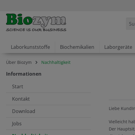
springen
Zur Hauptnavigation springen
Laborkunststoffe
Biochemikalien
Laborgeräte
Über Biozym
Nachhaltigkeit
Informationen
Start
Kontakt
Liebe KundI
Download
Vielleicht h
Jobs
Der Hauptsit