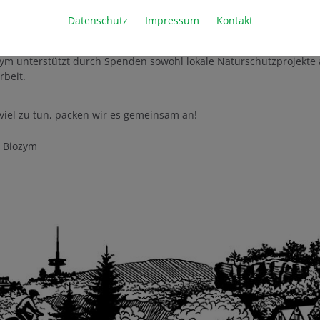
Datenschutz
Impressum
Kontakt
eine Projekte….
zym unterstützt durch Spenden sowohl lokale Naturschutzprojekte a
rbeit.
 viel zu tun, packen wir es gemeinsam an!
r Biozym