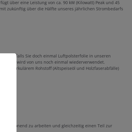
fügt über eine Leistung von ca. 90 kW (Kilowatt) Peak und 45
mit zukünftig über die Hälfte unseres jährlichen Strombedarfs
ndern, falls Sie doch einmal Luftpolsterfolie in unseren
ndet und wird von uns noch einmal wiederverwendet.
 biozirkulärem Rohstoff (Altspeiseöl und Holzfaserabfälle)
cen-schonend zu arbeiten und gleichzeitig einen Teil zur