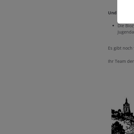
Und viele kl
Die Bio
Jugenda
Es gibt noch
Ihr Team de