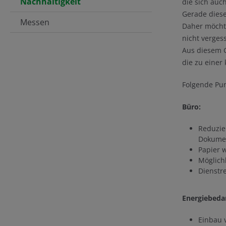
Nachhaltigkeit
die sich auc
Gerade diese
Messen
Daher möchte
nicht verges
Aus diesem G
die zu einer
Folgende Pun
Büro:
Reduzie
Dokume
Papier 
Möglich
Dienstr
Energiebeda
Einbau 