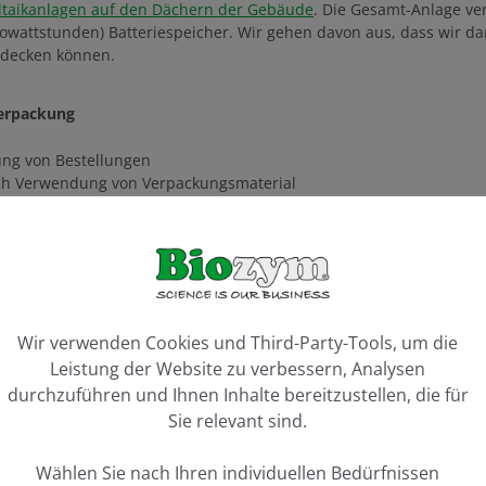
ltaikanlagen auf den Dächern der Gebäude
. Die Gesamt-Anlage ver
lowattstunden) Batteriespeicher. Wir gehen davon aus, dass wir da
decken können.
erpackung
ng von Bestellungen
h Verwendung von Verpackungsmaterial
ng von recyceltem Krepp-Papier anstatt Luftpolsterfolie. Nicht wu
 finden — diese wurde dann bereits von einem Lieferanten verwe
bares Klebeband aus nachwachsendem Rohstoff. PP-Folie zu 99 % aus
ookie-Voreinstellungen
Wir verwenden Cookies und Third-Party-Tools, um die
 Hand -
Recycling-Konzept für Pipettenspitzenboxen
.
Leistung der Website zu verbessern, Analysen
durchzuführen und Ihnen Inhalte bereitzustellen, die für
rsteller
Sie relevant sind.
ine Reihe von Produkten an, die es auch Ihnen ermöglicht, Ressour
Wählen Sie nach Ihren individuellen Bedürfnissen