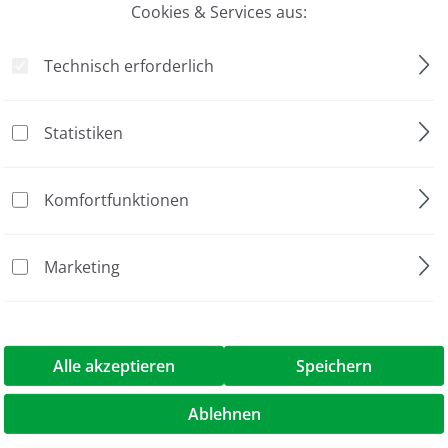
dung beizutragen.
Cookies & Services aus:
 Eco-Reloads
:
Unsere Systeme sind umweltfreundlich! Inklusive Sp
Technisch erforderlich
 R
: Filterspitzen in 100 % recycleten Racks & Inserts
uhe ecoSHIELD:
Bedruckung auf der Verpackung um 60 % reduziert.
0 % mehr Inhalt, CO
-Emission dadurch um mehr als 15 % reduzier
Statistiken
2
„
We are an Earth friendly company
“ — Labcon setzt seit Jahren ko
tfolio umfasst unter anderem Pipettenspitzen und Zentrifugenröhr
:
CellDrop - Cell Counter ohne Slides. Bisher haben CellDrops globa
Komfortfunktionen
Marketing
odukte („Incentives und Goodies“)
lyer, Broschüren, Aktionen etc. werden auf FSC- und „blauer Engel“
tikel überwiegend aus nachhaltigen Materialen:
elschreiber aus 90% Altplastik
Alle akzeptieren
Speichern
istifte aus FSC-zertifiziertem Holz
dyhalter aus Holz
Ablehnen
sepad aus recycelten PET-Flaschen
-Bundle aus rPET