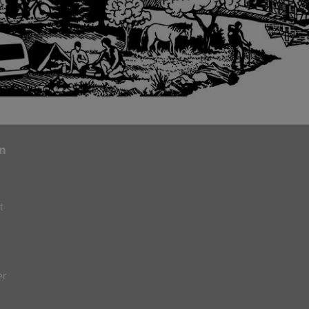
m
t
er