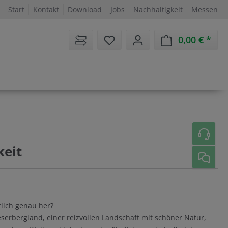
Start
Kontakt
Download
Jobs
Nachhaltigkeit
Messen
Sie haben 0 Artikel auf dem 
0,00 €
Ware
keit
lich genau her?
eserbergland, einer reizvollen Landschaft mit schöner Natur,