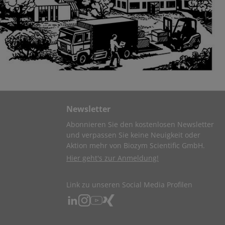
Newsletter
Abonnieren Sie den kostenlosen Newsletter
und verpassen Sie keine Neuigkeit oder
Aktion mehr von Biozym Scientific GmbH.
Hier geht's zur Anmeldung!
Link zu unseren Social Media Profilen