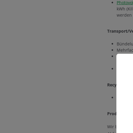
Photovo
kWh (Ki
werden 
Transport/V
Bündelu
Mehrfac
Verwendu
Paketen
Recycle
Recycling
C
Hand in
Produkte/He
Wir bieten e