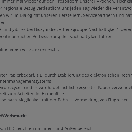
h immer mal wieder auf den Titelbildern unserer Aktionen, Tischk
r regionale Bezug verdeutlicht uns jeden Tag wieder die Verantwo
n wir im Dialog mit unseren Herstellern, Servicepartnern und na
sen.
rund gibt es bei Biozym die „Arbeitsgruppe Nachhaltigkeit“, deren 
 kontinuierlichen Verbesserung der Nachhaltigkeit führen.
kte haben wir schon erreicht:
rter Papierbedarf, z.B. durch Etablierung des elektronischen Rec
ntenmanagementsystems
wird recycelt und es wirdhauptsächlich recyceltes Papier verwende
keit zum Arbeiten im Homeoffice
eise nach Möglichkeit mit der Bahn — Vermeidung von Flugreisen
rf/Verbrauch:
von LED Leuchten im Innen- und Außenbereich