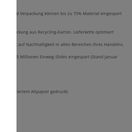
itzen und Verpackung können bis zu 75% Material eingespart
 Verpackung aus Recycling-Karton. Lieferkette optimiert
t.
nsequent auf Nachhaltigkeit in allen Bereichen ihres Handelns.
chen.
l gut 14,5 Millionen Einweg-Slides eingespart (Stand Januar
-zertifiziertem Altpapier gedruckt.