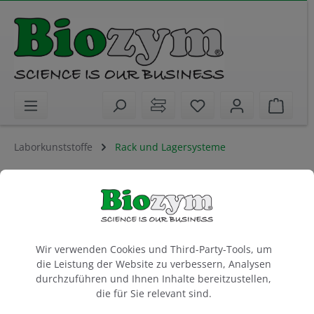
alt springen
Sie haben 0 Artikel 
Waren
Laborkunststoffe
Rack und Lagersysteme
Artikel filtern
Cookie-Voreinstellungen
Wir verwenden Cookies und Third-Party-Tools, um
Labor Racks und
die Leistung der Website zu verbessern, Analysen
durchzuführen und Ihnen Inhalte bereitzustellen,
Lagersysteme
die für Sie relevant sind.