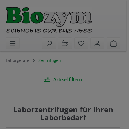
alt springen
Sie haben 0 Artikel 
Waren
Laborgeräte
Zentrifugen
Artikel filtern
Laborzentrifugen für Ihren
Laborbedarf