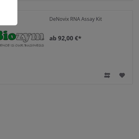
DeNovix RNA Assay Kit
ab 92,00 €*