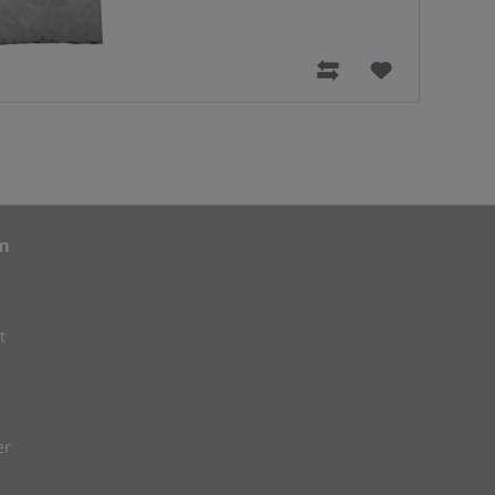
m
t
er