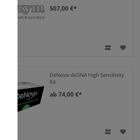
507,00 €*
DeNovix dsDNA High Sensitivity
Kit
ab 74,00 €*