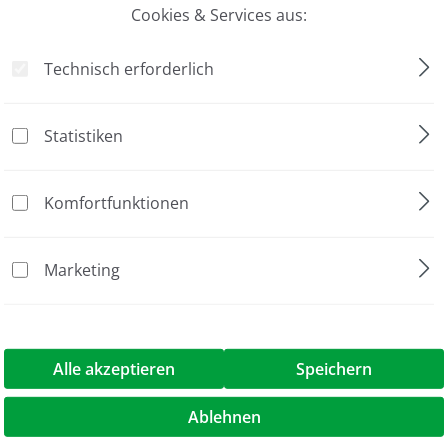
Cookies & Services aus:
DeNovix
201,00 €*
Technisch erforderlich
Statistiken
Komfortfunktionen
DeNovix dsDNA Broad Range Kit
Marketing
ab 74,00 €*
Alle akzeptieren
Speichern
Ablehnen