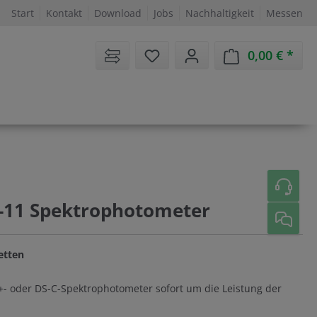
Start
Kontakt
Download
Jobs
Nachhaltigkeit
Messen
Sie haben 0 Artikel auf dem 
0,00 €
Ware
S-11 Spektrophotometer
vetten
+- oder DS-C-Spektrophotometer sofort um die Leistung der