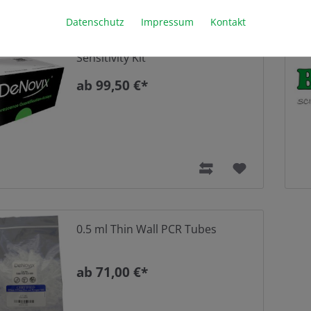
Datenschutz
Impressum
Kontakt
DeNovix dsDNA Ultra High
Sensitivity Kit
ab 99,50 €*
0.5 ml Thin Wall PCR Tubes
ab 71,00 €*