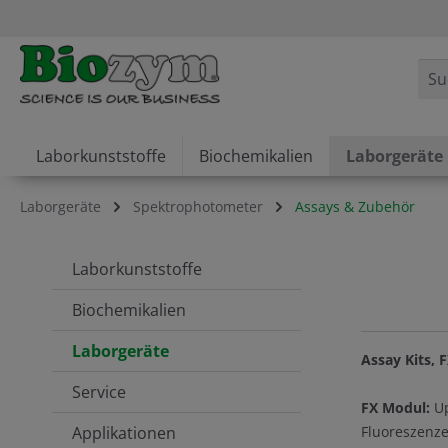
springen
Zur Hauptnavigation springen
Laborkunststoffe
Biochemikalien
Laborgeräte
Laborgeräte
Spektrophotometer
Assays & Zubehör
Laborkunststoffe
Biochemikalien
Laborgeräte
Assay Kits,
Service
FX Modul:
Up
Applikationen
Fluoreszenz