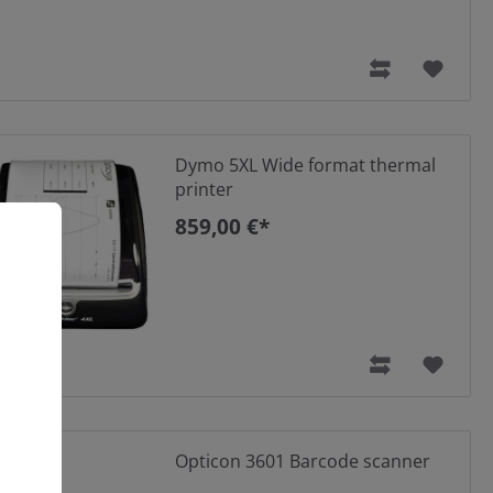
Dymo 5XL Wide format thermal
printer
859,00 €*
Opticon 3601 Barcode scanner