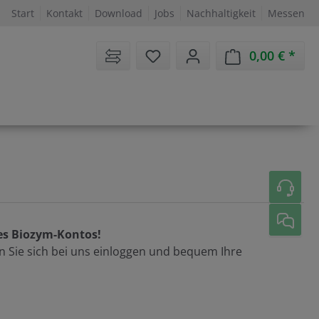
Start
Kontakt
Download
Jobs
Nachhaltigkeit
Messen
Sie haben 0 Artikel auf dem 
0,00 €
Ware
res Biozym-Kontos!
n Sie sich bei uns einloggen und bequem Ihre