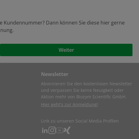
ine Kundennummer? Dann können Sie diese hier gerne
hnung.
Weiter
Newsletter
Abonnieren Sie den kostenlosen Newsletter
und verpassen Sie keine Neuigkeit oder
Aktion mehr von Biozym Scientific GmbH.
Hier geht's zur Anmeldung!
Link zu unseren Social Media Profilen