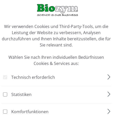
ookie-Voreinstellungen
Wir verwenden Cookies und Third-Party-Tools, um die
Leistung der Website zu verbessern, Analysen
durchzuführen und Ihnen Inhalte bereitzustellen, die für
Sie relevant sind.
Wählen Sie nach Ihren individuellen Bedürfnissen
Ich bin "Info-Kunde"
Cookies & Services aus:
Ihr Kundenkonto ist als „Info-Kunde“ registriert, in 
auslösen. Ihnen werden in diesem Status die für Ihr I
Technisch erforderlich
Sonderpreise
angezeigt
Statistiken
Abweichende
Lieferadresse.
Komfortfunktionen