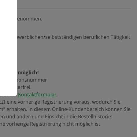
nntnis genommen.
einer gewerblichen/selbstständigen beruflichen Tätigkeit
erreich möglich!
dentifikationsnummer
ir steuerfrei.
tte unser
Kontaktformular
.
zt eine vorherige Registrierung voraus, wodurch Sie
“ erhalten. In diesem Online-Kundenbereich können Sie
n und ändern und Einsicht in die Bestellhistorie
e vorherige Registrierung nicht möglich ist.