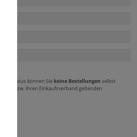
diesem Status können Sie
keine Bestellungen
selbst
nstitut bzw. Ihren Einkaufsverband geltenden