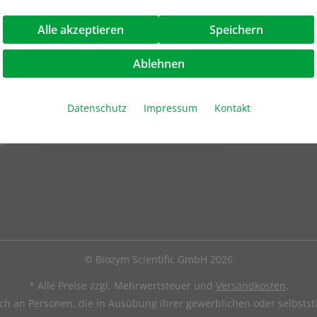
m
Alle akzeptieren
Speichern
Ablehnen
t
Datenschutz
Impressum
Kontakt
er
© Biozym Scientific GmbH 2026
* Alle Preise zzgl. Mehrwertsteuer und
Versandkosten
.
ich an Personen, die in Ausübung ihrer gewerblichen oder selbststä