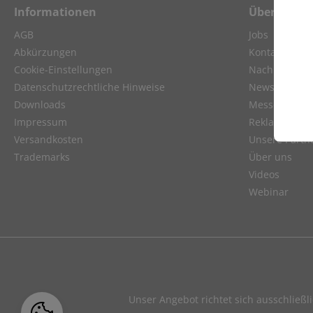
Informationen
Über Biozy
AGB
Jobs
Abkürzungen
Kontakt
Cookie-Einstellungen
Nachhaltigkei
Datenschutzrechtliche Hinweise
Newsletter
Downloads
Messen
Impressum
Reklamation
Versandkosten
Unsere Partn
Trademarks
Über uns
Videos
Webinar
Unser Angebot richtet sich ausschließl