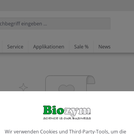
Service
Applikationen
Sale %
News
ookie-Voreinstellungen
Wir verwenden Cookies und Third-Party-Tools, um die