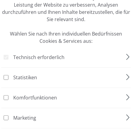
Leistung der Website zu verbessern, Analysen
durchzuführen und Ihnen Inhalte bereitzustellen, die für
Ihr Merkzettel ist leer
Sie relevant sind.
Wählen Sie nach Ihren individuellen Bedürfnissen
 nächste Mal bei uns sind. Einfach den gewünschten Artikel auf die 
Cookies & Services aus:
em bei einem späteren Besuch Ihre vorgemerkten Artikel wieder abr
ügung steht, wenn Sie die dafür notwendigen Cookies akzeptiert h
Technisch erforderlich
Statistiken
Komfortfunktionen
Marketing