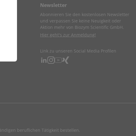
Newsletter
Abonnieren Sie den kostenlosen Newsletter
und verpassen Sie keine Neuigkeit oder
Aktion mehr von Biozym Scientific GmbH.
Hier geht's zur Anmeldung!
Link zu unseren Social Media Profilen
ndigen beruflichen Tätigkeit bestellen.