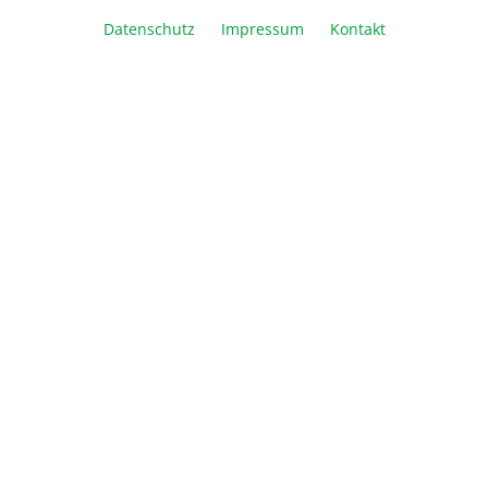
Datenschutz
Impressum
Kontakt
IsoGel Agarose
630,00 €*