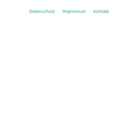
Datenschutz
Impressum
Kontakt
Artikel Anzahl: Geben Sie den gewünschte
In den Warenkorb
Vergleichen
Merken
Drucken
Beschreibung
Die Vorteile: Sicher – Keine toxischen
Monomerlösungen nötig Flexibel – Gele können
mit Standard Laemmli Puffer System…
Mehr