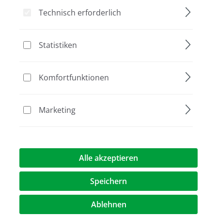
Technisch erforderlich
Bildergalerie überspringen
Statistiken
Komfortfunktionen
Marketing
148,00 €*
Alle akzeptieren
Preise exkl. MwST.
zzgl. Versandkosten
Speichern
au
Verpackung
Ablehnen
25 g
125 g