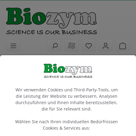
alt springen
Sie haben 0 Artike
Ware
Biochemikalien
Agarosen
Standard- und Spezialagarosen
Cookie-Voreinstellungen
SeaKem HGT Agarose
Wir verwenden Cookies und Third-Party-Tools, um
die Leistung der Website zu verbessern, Analysen
25 g
durchzuführen und Ihnen Inhalte bereitzustellen,
die für Sie relevant sind.
Artikel-Nr.:
Lonza
Hersteller-Nr.:
849041
50041
Wählen Sie nach Ihren individuellen Bedürfnissen
Cookies & Services aus: