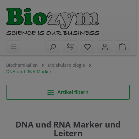
alt springen
Sie haben 0 Artikel 
Waren
Biochemikalien
Molekularbiologie
DNA und RNA Marker
Artikel filtern
DNA und RNA Marker und
Leitern