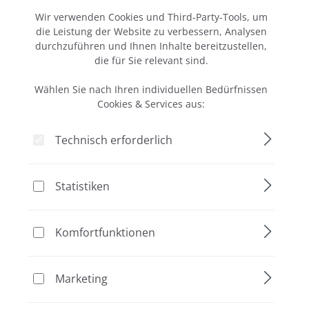
Cookie-Voreinstellungen
DNA Marker, 1 - 10 kb
Wir verwenden Cookies und Third-Party-Tools, um
die Leistung der Website zu verbessern, Analysen
durchzuführen und Ihnen Inhalte bereitzustellen,
100 Anwendungen
die für Sie relevant sind.
334,00 €*
Wählen Sie nach Ihren individuellen Bedürfnissen
Cookies & Services aus:
Technisch erforderlich
Statistiken
Komfortfunktionen
Marketing
DNA Marker, 50 - 1000 bp