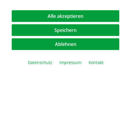
50 Anwendungen
Alle akzeptieren
285,00 €*
Speichern
Ablehnen
Datenschutz
Impressum
Kontakt
50 bp DNA Ladder with 6× Loading Dye