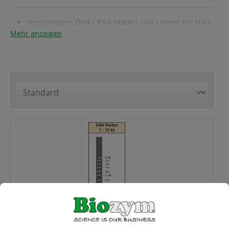
Verschiedene DNA / RNA Marker und Leitern für klare
Mehr anzeigen
und präzise Bandenmuster
Sowohl als „ready-to-load“ Varianten als auch mit
Extra Ladepuffer
Große Auswahl - von der 20 bp Leiter bis zu
verschiedenen 10 kB Markern