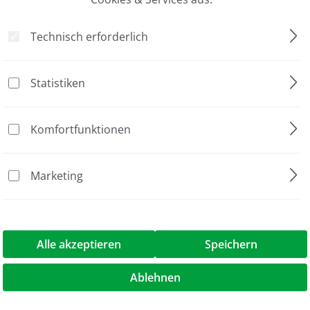
Technisch erforderlich
Cell Viability Kit SL
Statistiken
733,50 €*
815,00 €*
Komfortfunktionen
Marketing
Alle akzeptieren
Speichern
PPiLight Inorganic
Ablehnen
Pyrophosphate Assay Kit
337,00 €*