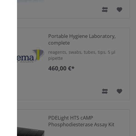
Portable Hygiene Laboratory,
complete
reagents, swabs, tubes, tips, 5 µl
pipette
460,00 €*
PDELight HTS cAMP
Phosphodiesterase Assay Kit