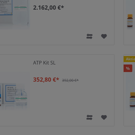
2.162,00 €*
Rabat
Akti
ATP Kit SL
%
352,80 €*
392,00 €*