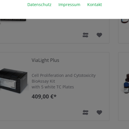
Datenschutz
Impressum
Kontakt
ViaLight Plus
Cell Proliferation and Cytotoxicity
BioAssay Kit
with 5 white TC Plates
409,00 €*