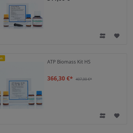
t
on
ATP Biomass Kit HS
366,30 €*
407,00 €*