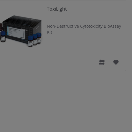
ToxiLight
Non-Destructive Cytotoxicity BioAssay
Kit