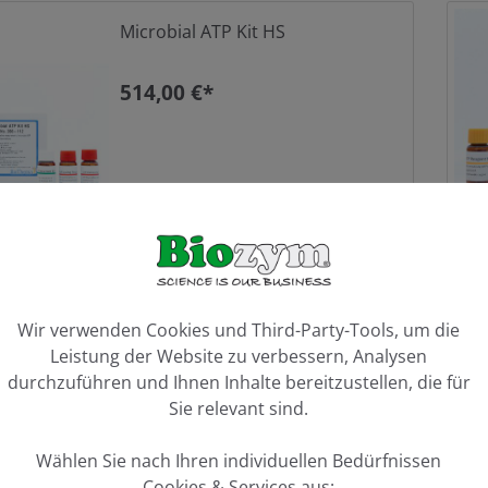
Microbial ATP Kit HS
514,00 €*
ookie-Voreinstellungen
Rabat
Akti
Cellular ATP Kit HTS
Wir verwenden Cookies und Third-Party-Tools, um die
%
Leistung der Website zu verbessern, Analysen
durchzuführen und Ihnen Inhalte bereitzustellen, die für
470,00 €*
Sie relevant sind.
Wählen Sie nach Ihren individuellen Bedürfnissen
Cookies & Services aus: