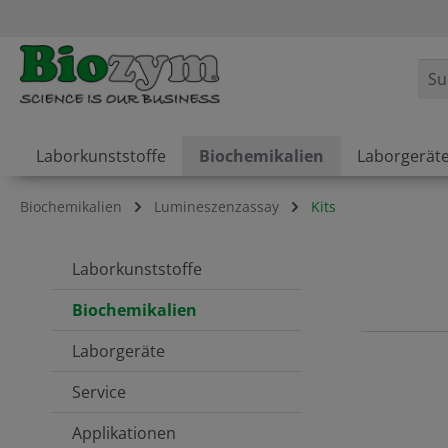
springen
Zur Hauptnavigation springen
Laborkunststoffe
Biochemikalien
Laborgerät
Biochemikalien
Lumineszenzassay
Kits
Laborkunststoffe
Biochemikalien
Laborgeräte
Service
Applikationen