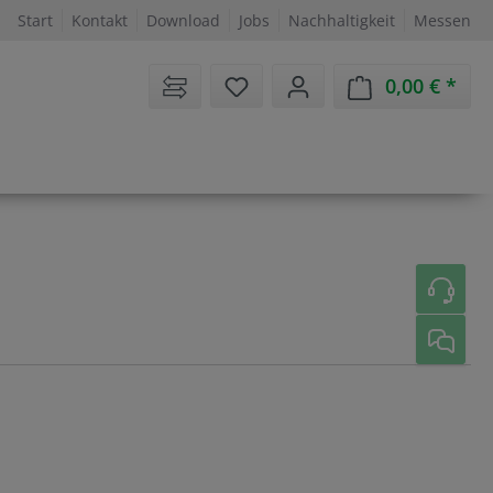
Start
Kontakt
Download
Jobs
Nachhaltigkeit
Messen
Sie haben 0 Artikel auf dem 
0,00 €
Ware