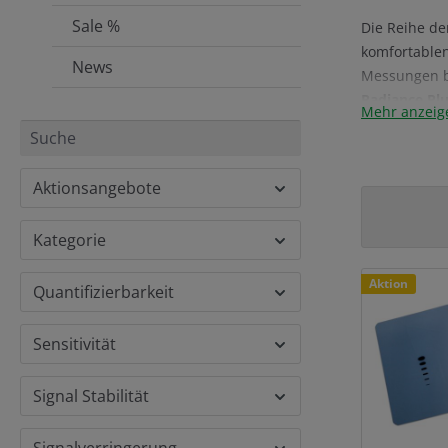
Sale %
Die Reihe d
komfortablen
News
Messungen b
Radiance Pl
Mehr anzeig
bieten optim
Speziel
Aktionsangebote
Stabile 
Sparsam
Kategorie
Alle Radianc
Aktion
Quantifizierbarkeit
erlauben Qua
Sensitivität
Signal Stabilität