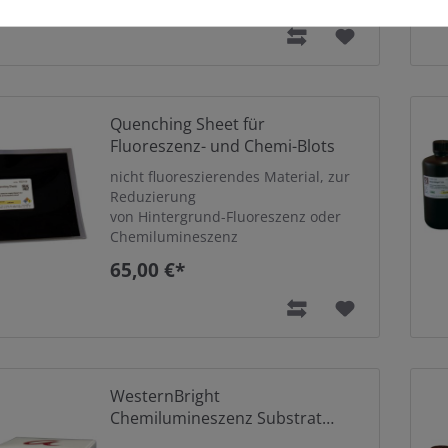
Quenching Sheet für
Fluoreszenz- und Chemi-Blots
nicht fluoreszierendes Material, zur
Reduzierung
von Hintergrund-Fluoreszenz oder
Chemilumineszenz
65,00 €*
WesternBright
Chemilumineszenz Substrat
Quantum