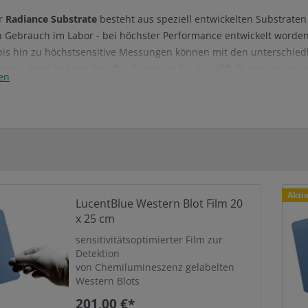
er
Radiance Substrate
besteht aus speziell entwickelten Substrate
 Gebrauch im Labor - bei höchster Performance entwickelt worden 
is hin zu höchstsensitive Messungen können mit den unterschied
us
durchgeführt werden. Die Substrate für die HRP-Chemilumineszen
en
ales Signal-Rauschverhältnis weil besonders aufgereinigt und dami
le Eigenschaften der Varianten für standard-, quantitative- oder 
Signale für Quantifizierung, damit breiter Messbereich
 zu verwenden, weil effizient
e Substrate bieten hervorragende Leistungen mit den
Azure Imagi
Akti
LucentBlue Western Blot Film 20
ntifizierung der Signale und erlauben Messungen in einem Dynam
x 25 cm
sensitivitätsoptimierter Film zur
Detektion
von Chemilumineszenz gelabelten
Western Blots
201,00 €*