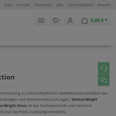
Start
Kontakt
Download
Jobs
Nachhaltigkeit
Messen
Sie haben 0 Artikel auf dem 
0,00 €
Ware
ktion
ensetzung zu unterschiedlichen Detektionssensitivitäten bei
ntwicklungen und Routineuntersuchungen,
WesternBright
rnBright Sirius
ist das hochsensitivste und natürlich
t und das Preis-/ Leistungsverhältnis.