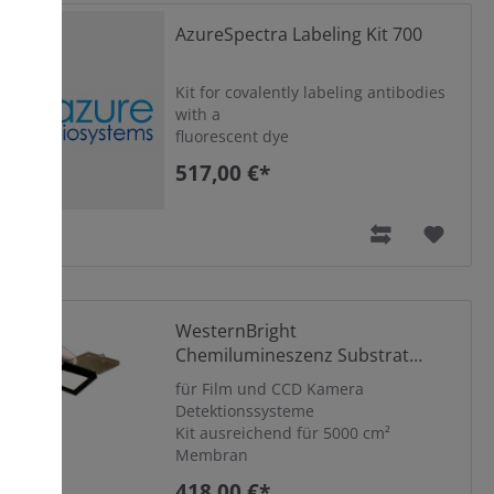
AzureSpectra Labeling Kit 700
Kit for covalently labeling antibodies
with a
fluorescent dye
517,00 €*
on
WesternBright
Chemilumineszenz Substrat
Spray
für Film und CCD Kamera
Detektionssysteme
Kit ausreichend für 5000 cm²
Membran
418,00 €*