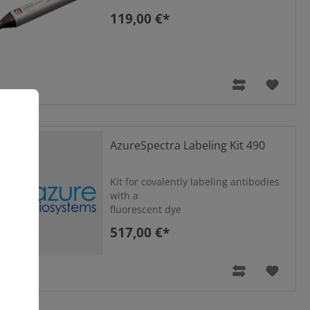
119,00 €*
AzureSpectra Labeling Kit 490
Kit for covalently labeling antibodies
with a
fluorescent dye
517,00 €*