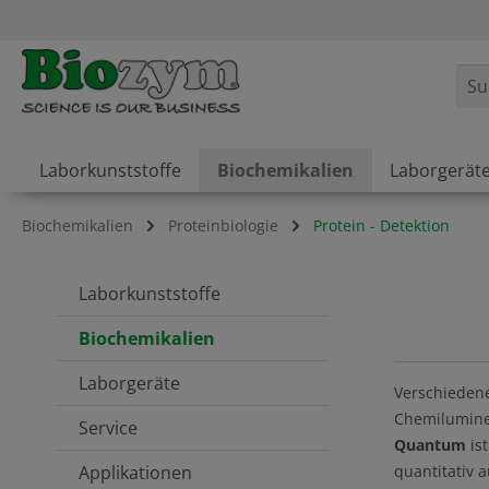
springen
Zur Hauptnavigation springen
Laborkunststoffe
Biochemikalien
Laborgerät
Biochemikalien
Proteinbiologie
Protein - Detektion
Laborkunststoffe
Biochemikalien
Laborgeräte
Verschiedene
Chemilumine
Service
Quantum
ist
Applikationen
quantitativ 