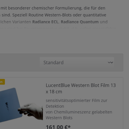
n mit besonderer chemischer Formulierung, die für den
sind. Speziell Routine Western-Blots oder quantitative
lichen Varianten
Radiance ECL
,
Radiance Quantum
und
z sind bei Raumtemperatur stabil, d.h. sofort einsatzfähig,
t besonders spezifisch.
hochsensitive Messungen
ng Systemen
. Eigenschaften wie Signalstärke und Signaldauer
on
LucentBlue Western Blot Film 13
ischen Bereich > 4 Log Stufen.
x 18 cm
sensitivitätsoptimierter Film zur
Detektion
von Chemilumineszenz gelabelten
Western Blots
161,00 €*