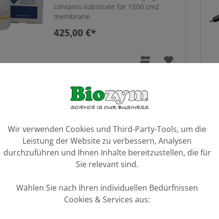
contains substrate for 1500 cm2
membrane
425,00 €*
SpectraDye Antibody Labeling
Kit-800
ookie-Voreinstellungen
Wir verwenden Cookies und Third-Party-Tools, um die
all materials required to label 1 mg
of antibody
Leistung der Website zu verbessern, Analysen
durchzuführen und Ihnen Inhalte bereitzustellen, die für
537,50 €*
Sie relevant sind.
Wählen Sie nach Ihren individuellen Bedürfnissen
Cookies & Services aus: