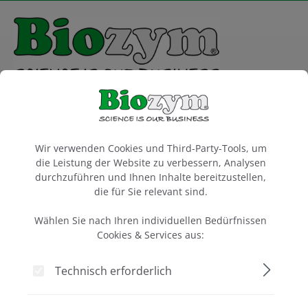
alt springen
Sie haben 0 Artike
Ware
Cookie-Voreinstellungen
Informationen
Versandkosten
Wir verwenden Cookies und Third-Party-Tools, um
die Leistung der Website zu verbessern, Analysen
durchzuführen und Ihnen Inhalte bereitzustellen,
die für Sie relevant sind.
Versandkosten
Wählen Sie nach Ihren individuellen Bedürfnissen
Cookies & Services aus:
Bei einem Warenwert ab EUR 200,00 (allgemeine Waren)
bzw. EUR 400,00 (Gefriergut / Kühlware) erfolgt die
Technisch erforderlich
Versendung innerhalb Deutschlands und Österreichs
versandkostenfrei. Bei Unterschreiten dieser