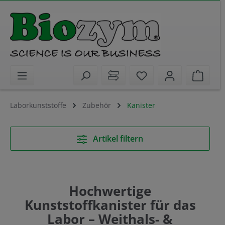
alt springen
Sie haben 0 Artikel 
Waren
Laborkunststoffe
Zubehör
Kanister
Artikel filtern
Hochwertige
Kunststoffkanister für das
Labor – Weithals- &