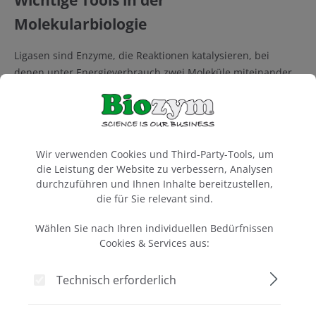
Molekularbiologie
Ligasen sind Enzyme, die Reaktionen katalysieren, bei
denen unter Energieverbrauch zwei Moleküle miteinander
verbunden werden. Die Ligation von DNA bzw. RNA ist in
vielen molekularbiologischen Anwendungen ein
entscheidender Schritt, welcher mit Hilfe einer DNA- oder
Mehr anzeigen
Cookie-Voreinstellungen
RNA-Ligase bewerkstelligt wird.
Wir verwenden Cookies und Third-Party-Tools, um
die Leistung der Website zu verbessern, Analysen
Einige Applikationsbeispiele:
durchzuführen und Ihnen Inhalte bereitzustellen,
die für Sie relevant sind.
Klonierung – Rapid Ligation mit blunt oder cohesive
(sticky) ends
Wählen Sie nach Ihren individuellen Bedürfnissen
Library Prep für NGS – Adaptor Ligation
Cookies & Services aus:
Ligase Chain Reaction – SNP Detektion
Ligation von Nicks
Technisch erforderlich
Zirkularisierung