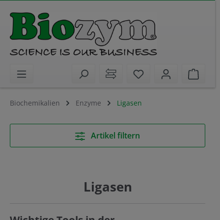
alt springen
Sie haben 0 Artikel 
Waren
Biochemikalien
Enzyme
Ligasen
Artikel filtern
Ligasen
Wichtige Tools in der