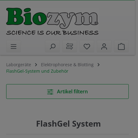
alt springen
Sie haben 0 Artikel 
Waren
Laborgeräte
Elektrophorese & Blotting
FlashGel-System und Zubehör
Artikel filtern
FlashGel System