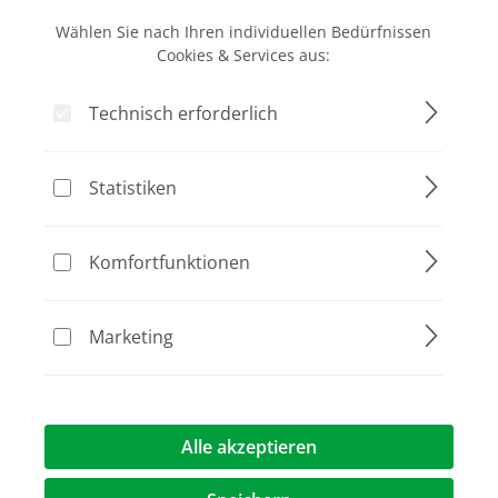
Rabatt
NEU
Wählen Sie nach Ihren individuellen Bedürfnissen
Aktion
Cookies & Services aus:
%
Technisch erforderlich
Statistiken
FlashGel FLX Kassette, 1.2% Agarose, 16+1
Komfortfunktionen
zweizeilig, ohne Farbstoff
DNA/RNA Farbstoff separat erhältlich
Marketing
176,00 €*
186,00 €*
Alle akzeptieren
Rabatt
NEU