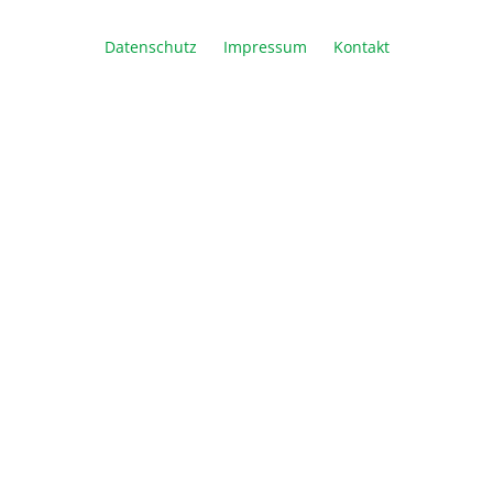
Datenschutz
Impressum
Kontakt
Artikel Anzahl: Geben Sie den gewünschte
In den Warenkorb
Vergleichen
Merken
Drucken
Beschreibung
HighPrep™ PCR-Reagenz ist ein Post-PCR und Next
Gen Library Prep Aufreinigungs-System, dass
basierend auf paramagnetischer B…
Mehr