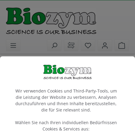
alt springen
Sie haben 0 Artike
Ware
Biochemikalien
Aufreinigung
DNA + RNA Aufreinigung
Cookie-Voreinstellungen
HighPrep PCR
Wir verwenden Cookies und Third-Party-Tools, um
die Leistung der Website zu verbessern, Analysen
5 ml
durchzuführen und Ihnen Inhalte bereitzustellen,
die für Sie relevant sind.
Artikel-Nr.:
MagBio
220001
Wählen Sie nach Ihren individuellen Bedürfnissen
Cookies & Services aus: