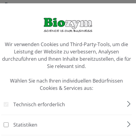
te Österreich - Gültig ab 19.02.2026 (Stand 0
te Österreich inkl. Biolegend
(Zip Datei)
ookie-Voreinstellungen
Wir verwenden Cookies und Third-Party-Tools, um die
Support zum Download
Leistung der Website zu verbessern, Analysen
durchzuführen und Ihnen Inhalte bereitzustellen, die für
erQuickJoin (.exe als ZIP Datei)
Sie relevant sind.
weQuickSupport (.exe als ZIP Datei)
Wählen Sie nach Ihren individuellen Bedürfnissen
ng
Cookies & Services aus:
gkonzept Biozym Scientific
Technisch erforderlich
klichkeitserklärung für das Recycling der Pipettenspitzenboxen
 Pipettenspitzen-Rückgabe:
Deutsch
/
Englisch
Statistiken
ervice