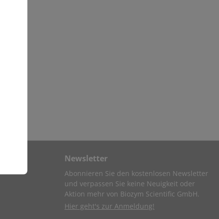
Newsletter
Abonnieren Sie den kostenlosen Newsletter
und verpassen Sie keine Neuigkeit oder
Aktion mehr von Biozym Scientific GmbH.
Hier geht's zur Anmeldung!