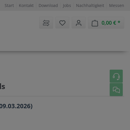
Start
Kontakt
Download
Jobs
Nachhaltigkeit
Messen
Sie haben 0 Artikel auf dem 
0,00 €
Ware
ds
 09.03.2026)