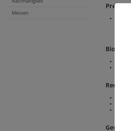
Nachhaltigkeit
Preislis
Messen
Preislis
C
Biozym 
TeamView
TeamVie
Recycli
Recyclin
Unbeden
Etikett
Gerätes