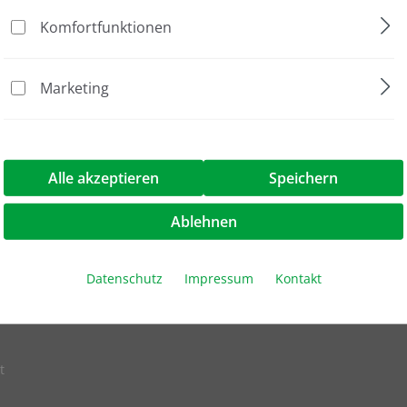
Komfortfunktionen
klichkeitserklärung
N System - Rücksendung FAX-Formular
N Transportsichere Verpackung
Marketing
ogo
ogo als jpg-Datei zum Download
Alle akzeptieren
Speichern
Ablehnen
Datenschutz
Impressum
Kontakt
m
t