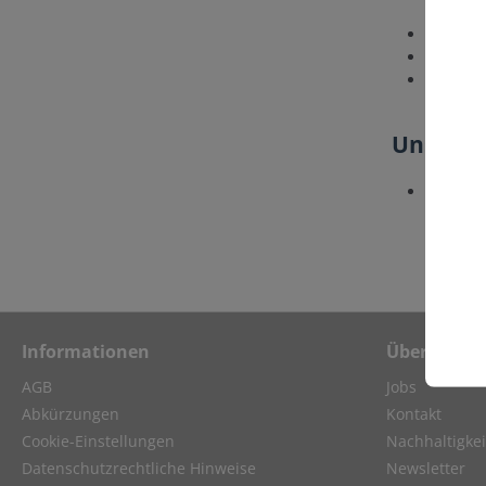
Unbeden
DRIFTCO
DRIFTCO
Unser L
Unser L
Informationen
Über Biozy
AGB
Jobs
Abkürzungen
Kontakt
Cookie-Einstellungen
Nachhaltigkei
Datenschutzrechtliche Hinweise
Newsletter