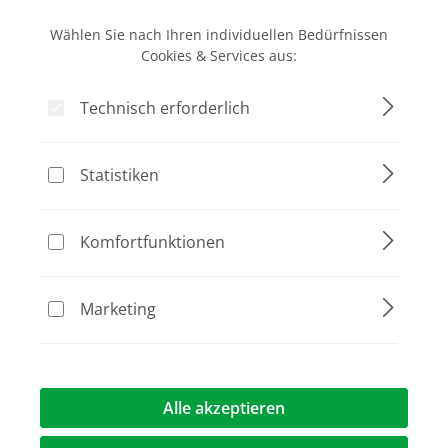
Steinbrinksweg 27
D-31840 Hessisch Oldendorf
Wählen Sie nach Ihren individuellen Bedürfnissen
Cookies & Services aus:
E-Mail:
techsupport@biozym.com
Telefon +49 (0) 51 52 / 90 20
Technisch erforderlich
Telefax +49 (0) 51 52 / 20 70
Statistiken
Reklamationsformular
Komfortfunktionen
Marketing
Alle akzeptieren