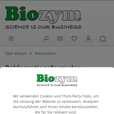
alt springen
Sie haben 0 Artike
Ware
Über Biozym
Reklamation
Reklamationsformular
Bitte füllen Sie das Reklamationsformular vollständig aus.
Bei weiteren Fragen wenden Sie sich gerne an unsere
Cookie-Voreinstellungen
Zentrale:
Wir verwenden Cookies und Third-Party-Tools, um
die Leistung der Website zu verbessern, Analysen
Zentrale Deutschland
durchzuführen und Ihnen Inhalte bereitzustellen,
Biozym Scientific GmbH
die für Sie relevant sind.