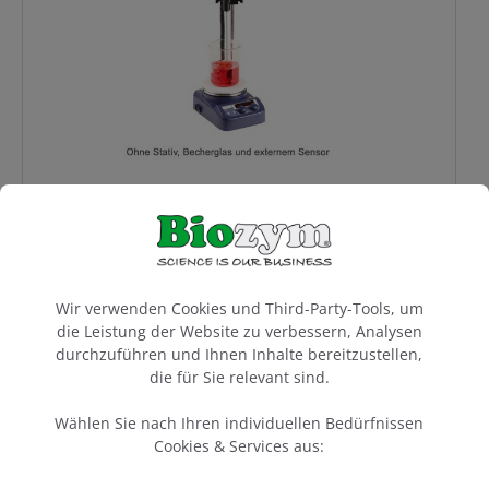
Bei Biozym haben Sie die Wahl zwischen verschiedenen
Laborgeräten. Die
Vorteile unserer Labortechnik
liegen
auf der Hand:
Maximale Rührmenge:
je Modell: 0.8 bis 15 Liter
Platzsparendes Design
:
Plattformdurchmesser je nach Modell: 140 mm
Magnet Heizrührer, Keramik, digital
bis 180 mm
Hochwertige Oberflächenarten
:
Keramikplatte
:
Heizplatte Keramik, 0 bis 280°C, für 3 l
außergewöhnlich langlebig, korrosions- und
302,00 €*
chemikalienbeständig
Cookie-Voreinstellungen
Optimal für eine gleichmäßige
Wir verwenden Cookies und Third-Party-Tools, um
Wärmerverteilung und thermische Stabilität
die Leistung der Website zu verbessern, Analysen
Keine plötzlichen Temperaturschwankungen
durchzuführen und Ihnen Inhalte bereitzustellen,
Edelstahlplatte:
die für Sie relevant sind.
Sehr robust, dabei korrosionsbeständig
Pflegeleicht, da sie leicht zu reinigen sind
Wählen Sie nach Ihren individuellen Bedürfnissen
Für hohe Temperaturstabilität und
Cookies & Services aus:
gleichmäßige Erwärmung