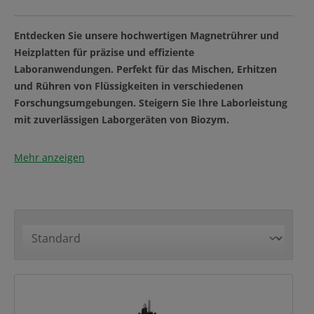
Entdecken Sie unsere hochwertigen Magnetrührer und
Heizplatten für präzise und effiziente
Laboranwendungen. Perfekt für das Mischen, Erhitzen
und Rühren von Flüssigkeiten in verschiedenen
Forschungsumgebungen. Steigern Sie Ihre Laborleistung
mit zuverlässigen Laborgeräten von Biozym.
Bei Biozym hochwertige Heizplatten-
Mehr anzeigen
und Magnetrührer für Ihr Labor
entdecken
Unsere
innovativen Heizplatten, Magnetrührer und
Heizmagnetrührer
sind darauf ausgelegt, Ihre
Laborprozesse zu optimieren und sorgen für eine
zuverlässige Durchmischung der Flüssigkeit.