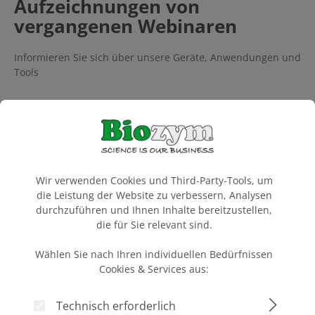
Aufzeichnungen von
vergangenen Webinaren
Informieren Sie sich über unsere Geräte, Anwendungen und
Tools
Cookie-Voreinstellungen
Ich bin damit einverstanden, dass mir Inhalte von
Wir verwenden Cookies und Third-Party-Tools, um
YouTube angezeigt werden. Mehr dazu in unseren
die Leistung der Website zu verbessern, Analysen
Datenschutzbestimmungen
.
durchzuführen und Ihnen Inhalte bereitzustellen,
die für Sie relevant sind.
Akzeptieren
Wählen Sie nach Ihren individuellen Bedürfnissen
Cookies & Services aus:
Technisch erforderlich