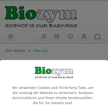
alt springen
Sie haben 0 Artike
Ware
Über Biozym
Über uns
Über Biozym Scientific GmbH
Cookie-Voreinstellungen
Wir verwenden Cookies und Third-Party-Tools, um
die Leistung der Website zu verbessern, Analysen
durchzuführen und Ihnen Inhalte bereitzustellen,
die für Sie relevant sind.