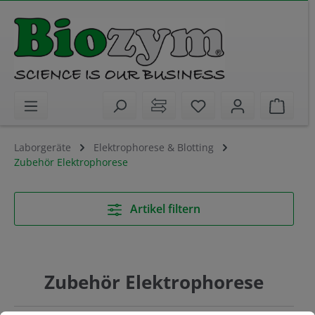
alt springen
Sie haben 0 Artikel 
Waren
Laborgeräte
Elektrophorese & Blotting
Zubehör Elektrophorese
Artikel filtern
Zubehör Elektrophorese