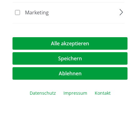
X-TRACTA Generation II
Marketing
Größe: 7 mm x 2 mm
24,40 €*
Alle akzeptieren
Speichern
Ablehnen
Rabatt
Aktion
%
Datenschutz
Impressum
Kontakt