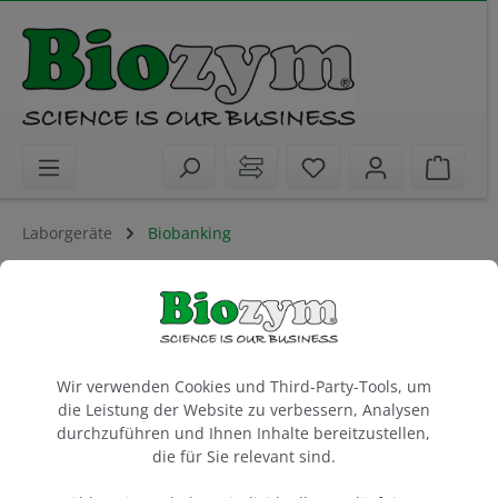
alt springen
Sie haben 0 Artikel 
Waren
Laborgeräte
Biobanking
Artikel filtern
Cookie-Voreinstellungen
Wir verwenden Cookies und Third-Party-Tools, um
die Leistung der Website zu verbessern, Analysen
ZIATH – Barcode Scanner und
durchzuführen und Ihnen Inhalte bereitzustellen,
praktische Innovationen
die für Sie relevant sind.