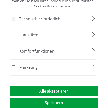
Wählen Sie nach Ihren individuellen Bedürfnissen
Ziath ist spezialisiert auf die Entwicklung und die
Cookies & Services aus:
Produktion von 2D DataMatrix-Code Lesegeräten. Diese
Scanner sind kompatibel zu allen bekannten 384-, 96-,48-
Technisch erforderlich
und 24-Tube Rack Systemen und sind problemlos in eine
Vielzahl von Liquid Handling Systemen integrierbar. Für
jeden Anwender können zudem kostengünstige und
Statistiken
maßgeschneiderte Lösungen für den individuellen Bedarf
und die Anbindung an sein spezifisches
Komfortfunktionen
LIMS/Datenbanksystem angeboten werden.
Mehr anzeigen
Ziath gestaltet und baut jeden Scanner selbst. Durch die
Marketing
Entwicklung der eigenen Software kann Ziath für jede 1D-
Barcode und 2D DataMatrix-Code Applikation
unkomplizierte und leicht verständliche
Gerätebedienungen anbieten, mit denen ein auf Ihren
Alle akzeptieren
Bedarf angepasstes Sample Management problemlos
möglich ist.
Speichern
Barcode Scanner