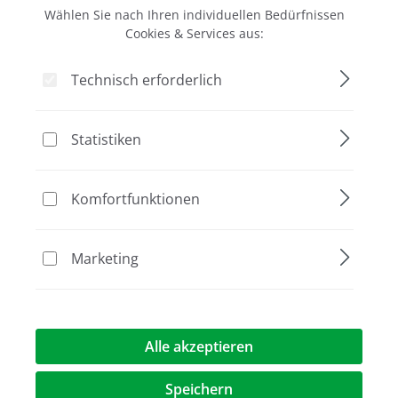
Wählen Sie nach Ihren individuellen Bedürfnissen
Mikrotiter-Gefäße 1.2 ml
Cookies & Services aus:
Technisch erforderlich
DNA-, DNase-, RNase- und PCR Inhibitoren frei
32,80 €*
Statistiken
Komfortfunktionen
Marketing
Alle akzeptieren
Speichern