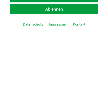
8er Streifen Mikrotiter-Gefäße 1.2 ml
Ablehnen
Verschluss siehe Art.-Nr. 710861
DNA-, DNase-, RNase- und PCR Inhibitoren frei
Datenschutz
Impressum
Kontakt
33,20 €*