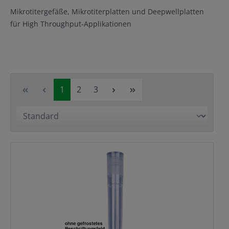
Mikrotitergefäße, Mikrotiterplatten und Deepwellplatten
für High Throughput-Applikationen
Seite
Seite
Seite
1
2
3