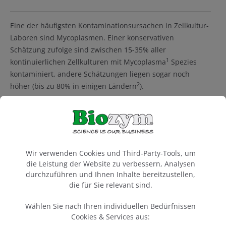
Eine der häufigsten Kontaminationsursachen in Zellkultur-
Laboren sind Mycoplasmen. Einer konservativen
Schätzung zufolge sind zwischen 15-35% aller
1
kontinuierlichen Zellkulturen mit Mycoplasma
Spezies
kontaminiert, andere Schätzungen liegen sogar noch
2
höher (bis zu 80% in einigen Ländern
).
Mehr anzeigen
Mycoplasma-Effekte auf Ihre
Cookie-Voreinstellungen
Zellkultur
Wir verwenden Cookies und Third-Party-Tools, um
die Leistung der Website zu verbessern, Analysen
Typische Infektionswege sind Kreuzkontaminationen aus
durchzuführen und Ihnen Inhalte bereitzustellen,
nicht getesteten infizierten Zellen (z. B. durch Pipettieren,
die für Sie relevant sind.
Verwendung derselben Medienflaschen, Handhabung von
mehreren Zelltypen parallel), kontaminierte Materialien,
Wählen Sie nach Ihren individuellen Bedürfnissen
kontaminiertes Spendergewebe (< 1%) oder direkte
Cookies & Services aus: