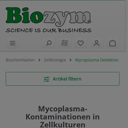
alt springen
Sie haben 0 Artikel 
Waren
Biochemikalien
Zellbiologie
Mycoplasma Detektion
Artikel filtern
Mycoplasma-
Kontaminationen in
Zellkulturen