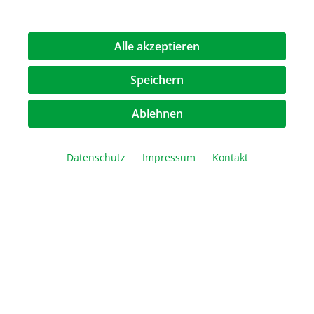
GelStar Nukleinsäure Farbstoff (10000 x)
Alle akzeptieren
Speichern
264,00 €*
298,00 €*
Ablehnen
Datenschutz
Impressum
Kontakt
Rabatt
Aktion
Nachfolger
%