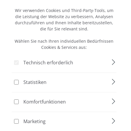
Cookie-Voreinstellungen
Vom klassischen SYBR Green über das hochsensitive
Wir verwenden Cookies und Third-Party-Tools, um
GelStar bis hin zu den Midori Green Farbstoffen als sichere
die Leistung der Website zu verbessern, Analysen
Ethidiumbromid Alternativen finden Sie hier Ihre Lösung
durchzuführen und Ihnen Inhalte bereitzustellen,
zum Anfärben von DNA- oder RNA-Fragmenten.
die für Sie relevant sind.
Wählen Sie nach Ihren individuellen Bedürfnissen
Cookies & Services aus:
Technisch erforderlich
Statistiken
Rabatt
Aktion
%
Komfortfunktionen
Marketing