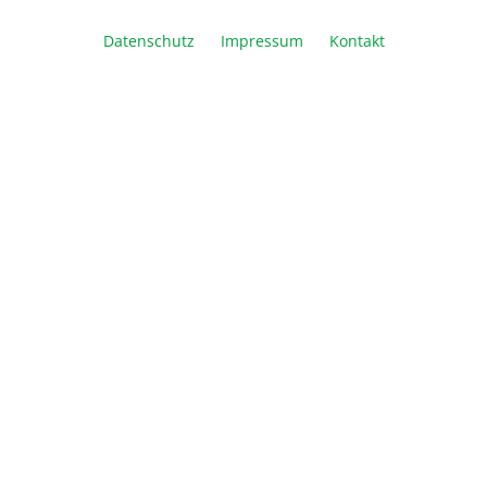
Datenschutz
Impressum
Kontakt
Artikel Anzahl: Geben Sie den gewünschte
In den Warenkorb
Vergleichen
Merken
Drucken
Beschreibung
Hochsensitive Fluoreszenzfarbstoffe für die
Färbung in Agarose- oder Polyacrylamid-Gelen
SYBR Green I, die Daten: Hochs…
Mehr