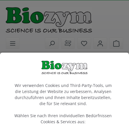
alt springen
Sie haben 0 Artike
Ware
Biochemikalien
Molekularbiologie
DNA und RNA Farbstoffe
Cookie-Voreinstellungen
SYBR Green I DNA Farbstoff (10000 x)
Wir verwenden Cookies und Third-Party-Tools, um
die Leistung der Website zu verbessern, Analysen
10 x 50 µl
durchzuführen und Ihnen Inhalte bereitzustellen,
die für Sie relevant sind.
Artikel-Nr.:
Lonza
Hersteller-Nr.:
850513
50513
Wählen Sie nach Ihren individuellen Bedürfnissen
Cookies & Services aus: