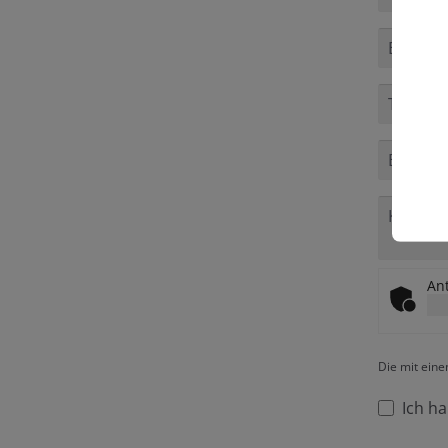
Ant
Die mit eine
Ich h