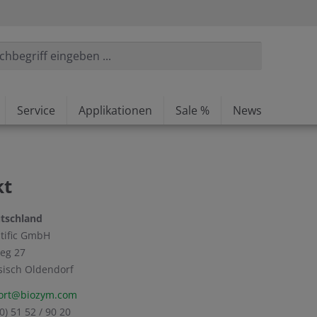
Service
Applikationen
Sale %
News
kt
utschland
tific GmbH
eg 27
sisch Oldendorf
ort@biozym.com
0) 51 52 / 90 20