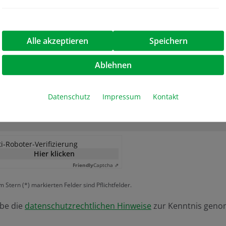
Alle akzeptieren
Speichern
Ablehnen
Datenschutz
Impressum
Kontakt
i-Roboter-Verifizierung
Hier klicken
Friendly
Captcha ⇗
m Stern (*) markierten Felder sind Pflichtfelder.
abe die
datenschutzrechtlichen Hinweise
zur Kenntnis gen