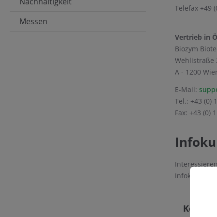
Nachhaltigkeit
Telefax +49 (
Messen
Vertrieb in 
Biozym Biot
Wehlistraße 
A - 1200 Wie
E-Mail:
supp
Tel.: +43 (0) 
Fax: +43 (0) 
Infok
Interessiere
Infokunde a
Kontak