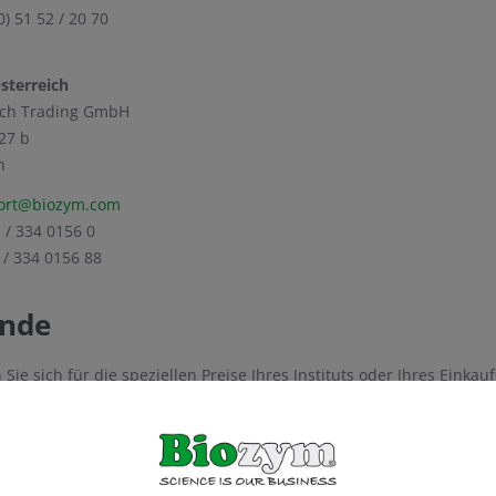
0) 51 52 / 20 70
Österreich
ech Trading GmbH
27 b
n
ort@biozym.com
1 / 334 0156 0
1 / 334 0156 88
unde
n Sie sich für die speziellen Preise Ihres Instituts oder Ihres Ein
nmelden.
t