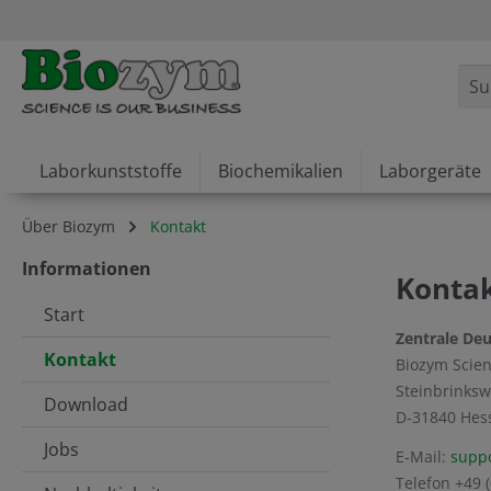
springen
Zur Hauptnavigation springen
Laborkunststoffe
Biochemikalien
Laborgeräte
Über Biozym
Kontakt
Informationen
Konta
Start
Zentrale De
Kontakt
Biozym Scien
Steinbrinksw
Download
D-31840 Hes
Jobs
E-Mail:
supp
Telefon +49 (