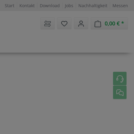
Start
Kontakt
Download
Jobs
Nachhaltigkeit
Messen
Sie haben 0 Artikel auf dem 
0,00 €
Ware