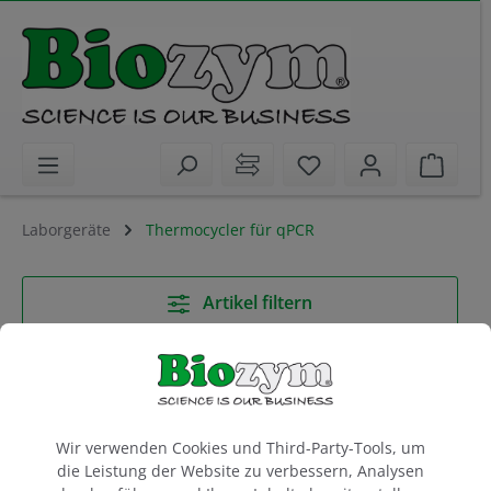
alt springen
Sie haben 0 Artikel 
Waren
Laborgeräte
Thermocycler für qPCR
Artikel filtern
qPCR Cycler für Ihr Labor
Cookie-Voreinstellungen
Wir verwenden Cookies und Third-Party-Tools, um
die Leistung der Website zu verbessern, Analysen
Die Auswahl eines Cyclers für die quantitative PCR (qPCR,