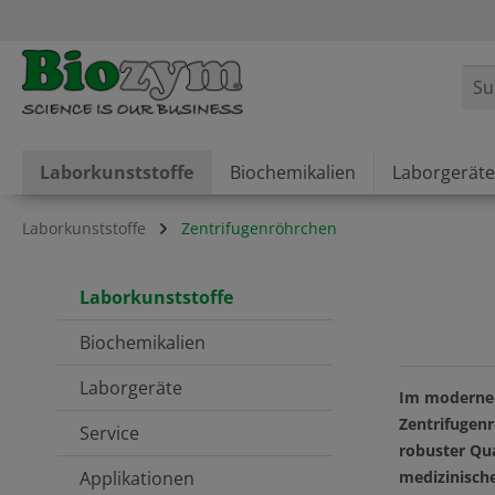
springen
Zur Hauptnavigation springen
Laborkunststoffe
Biochemikalien
Laborgeräte
Laborkunststoffe
Zentrifugenröhrchen
Laborkunststoffe
Biochemikalien
Laborgeräte
Im modernen 
Zentrifugen
Service
robuster Qua
Applikationen
medizinische