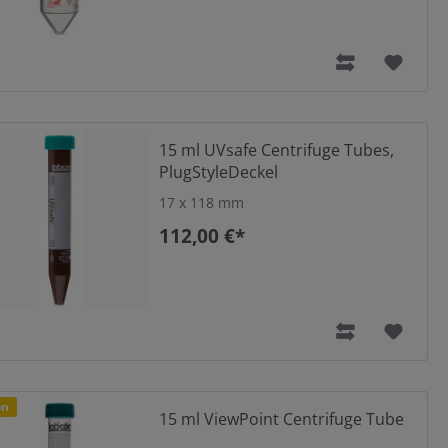
Probenlagerungsgefäß und als primäres oder sekundäres
ngen an den Lufttransport genügen.
15 ml UVsafe Centrifuge Tubes,
PlugStyleDeckel
17 x 118 mm
112,00 €*
-6
10
t
on
15 ml ViewPoint Centrifuge Tube