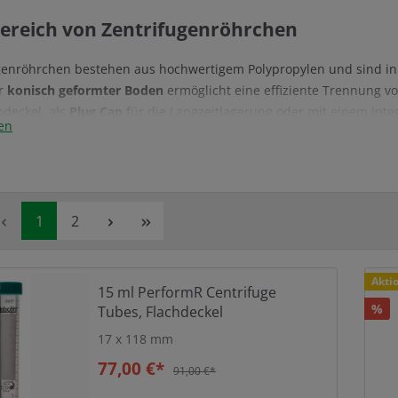
bereich von Zentrifugenröhrchen
ugenröhrchen bestehen aus hochwertigem Polypropylen und sind i
hr
konisch geformter Boden
ermöglicht eine effiziente Trennung v
hdeckel, als
Plug Cap
für die Langzeitlagerung oder mit einem inte
en
ale Dichtigkeit und Anpassung an unterschiedliche Anwendungsbe
Seite
Seite
1
2
Rabat
Akti
15 ml PerformR Centrifuge
%
Tubes, Flachdeckel
17 x 118 mm
Flachdeckel aus
77,00 €*
91,00 €*
Flachdeckel mit Dichtu
Polyethylen (HDPE)
aus Polypropylen (