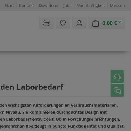
Start
Kontakt
Download
Jobs
Nachhaltigkeit
Messen
Sie haben 0 Artikel auf dem 
0,00 €
Ware
 den Laborbedarf
u den wichtigsten Anforderungen an Verbrauchsmaterialien.
em Niveau. Sie kombinieren durchdachtes Design mit
 den Laborbedarf entwickelt. Ob in Forschungseinrichtungen,
ugenröhrchen überzeugt in puncto Funktionalität und Qualität.