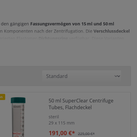
n den gängigen
Fassungsvermögen
von 15
ml und 50
ml
on Komponenten nach der Zentrifugation. Die
Verschlussdeckel
grierten Elastomer-
Dichtungsring
verfügbar. Diese Varianten
reiche im Labor.
t
on
50 ml SuperClear Centrifuge
Tubes, Flachdeckel
steril
29 x 115 mm
Plug Caps aus Polyethylen
ngsring
191,00 €*
225,00 €*
(HDPE)
PP)