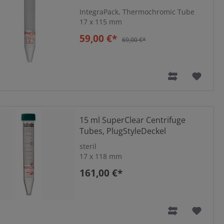
IntegraPack, Thermochromic Tube
17 x 115 mm
59,00 €*
69,00 €*
sungen
rung oder "PlugStyle“ Deckel mit Dichtlippe für
15 ml SuperClear Centrifuge
Tubes, PlugStyleDeckel
steril
17 x 118 mm
161,00 €*