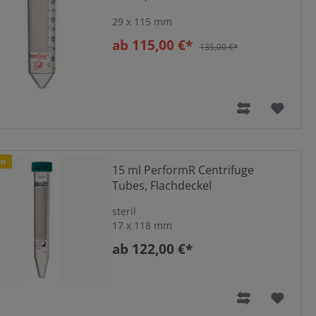
29 x 115 mm
umschlag zu dunkelblau. Dieser Vorgang ist reversibel.
ab 115,00 €*
135,00 €*
ingefrorene, wärmeempfindliche Komponenten besser
t
on
15 ml PerformR Centrifuge
Tubes, Flachdeckel
steril
17 x 118 mm
ab 122,00 €*