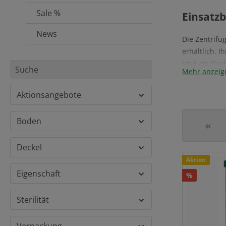
Sale %
Einsatz
News
Die Zentrif
erhältlich. I
sind als Flac
Mehr anzeig
bieten optim
Aktionsangebote
Boden
Deckel
Rabatt
Aktion
Eigenschaft
%
Sterilität