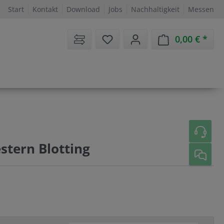
Start
Kontakt
Download
Jobs
Nachhaltigkeit
Messen
Sie haben 0 Artikel auf dem 
0,00 €
Ware
stern Blotting