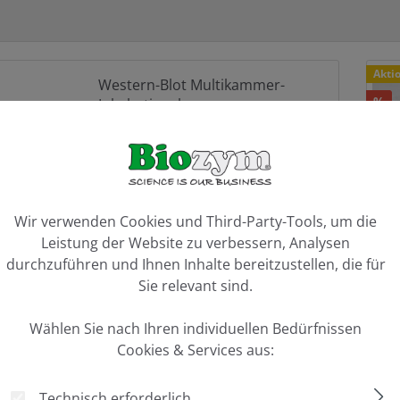
Rabat
Akti
Western-Blot Multikammer-
%
Inkubationsbox
Behältnis zum Waschen und Färben
von Membranen
komplett transparent, 6 Segmente à
2.7 x 8.1 cm
ookie-Voreinstellungen
50,00 €*
65,00 €*
Wir verwenden Cookies und Third-Party-Tools, um die
Leistung der Website zu verbessern, Analysen
durchzuführen und Ihnen Inhalte bereitzustellen, die für
Sie relevant sind.
Rabat
Akti
Western - Blot Inkubationsbox, 7
Wählen Sie nach Ihren individuellen Bedürfnissen
%
x 5 cm
Cookies & Services aus:
Behältnis zum Waschen und Färben
Technisch erforderlich
von Membranen