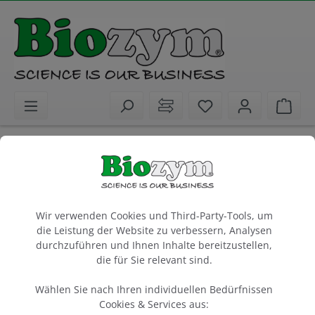
alt springen
Sie haben 0 Artike
Ware
Biochemikalien
Molekularbiologie
DNA und RNA Marker
Quantitas Pro DNA Marker 50 bp – 1.5 kb
Cookie-Voreinstellungen
Wir verwenden Cookies und Third-Party-Tools, um
100 Anwendungen
die Leistung der Website zu verbessern, Analysen
17 Banden, Referenzbanden bei 200 und 500 bp
durchzuführen und Ihnen Inhalte bereitzustellen,
die für Sie relevant sind.
1 x 500 µl
Wählen Sie nach Ihren individuellen Bedürfnissen
Artikel-Nr.:
Biozym
Cookies & Services aus:
617101