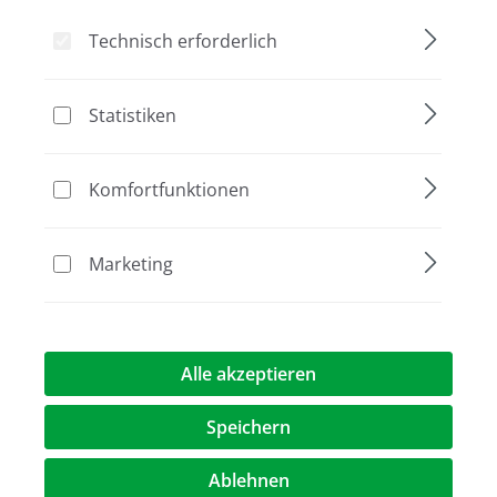
Technisch erforderlich
Statistiken
Bildergalerie überspringen
Aktion
Komfortfunktionen
Marketing
Alle akzeptieren
68,00 €
(10% gespart)
61,20 €*
%
Speichern
Preise exkl. MwST.
zzgl. Versandkosten
Ablehnen