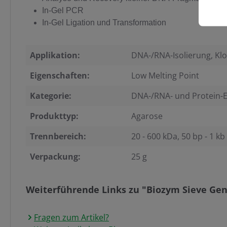
In-Gel PCR
In-Gel Ligation und Transformation
Applikation:
DNA-/RNA-Isolierung, Klo
Eigenschaften:
Low Melting Point
Kategorie:
DNA-/RNA- und Protein-
Produkttyp:
Agarose
Trennbereich:
20 - 600 kDa, 50 bp - 1 kb
Verpackung:
25 g
Weiterführende Links zu "Biozym Sieve Gen
Fragen zum Artikel?