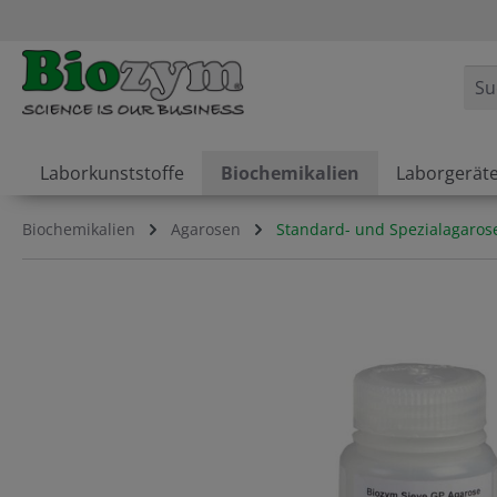
springen
Zur Hauptnavigation springen
Laborkunststoffe
Biochemikalien
Laborgerät
Biochemikalien
Agarosen
Standard- und Spezialagaros
Bildergalerie überspringen