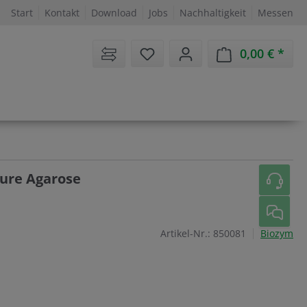
Start
Kontakt
Download
Jobs
Nachhaltigkeit
Messen
Sie haben 0 Artikel auf dem 
0,00 €
Ware
Pure Agarose
Artikel-Nr.:
850081
Biozym