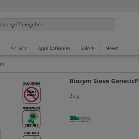
e
Service
Applikationen
Sale %
News
en
Biozym Sieve Genetic
25 g