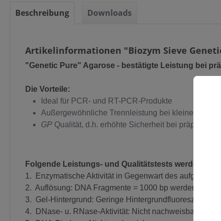
Beschreibung
Downloads
Artikelinformationen "Biozym Sieve Geneti
"Genetic Pure" Agarose - bestätigte Leistung bei p
Die Vorteile:
Ideal für PCR- und RT-PCR-Produkte
Außergewöhnliche Trennleistung bei kleinen Fragm
GP
Qualität, d.h. erhöhte Sicherheit bei präparat
C
Folgende Leistungs- und Qualitätstests werden durc
1. Enzymatische Aktivität in Gegenwart des aufgeschm
2. Auflösung: DNA Fragmente = 1000 bp werden scharf 
3. Gel-Hintergrund: Geringe Hintergrundfluoreszenz na
4. DNase- u. RNase-Aktivität: Nicht nachweisbar