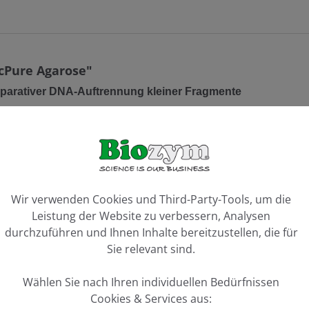
cPure Agarose"
räparativer DNA-Auftrennung kleiner Fragmente
ente zwischen 50 bp und 1 kb, Auflösung von 10 bp
iven Anwendungen
ookie-Voreinstellungen
Wir verwenden Cookies und Third-Party-Tools, um die
Leistung der Website zu verbessern, Analysen
hgeführt:
durchzuführen und Ihnen Inhalte bereitzustellen, die für
olzenen Gels: T4 DNA Ligase- und Transformations-Test.
Hind
I
Sie relevant sind.
aufgelöst
ch Et-Br Färbung
Wählen Sie nach Ihren individuellen Bedürfnissen
Cookies & Services aus: