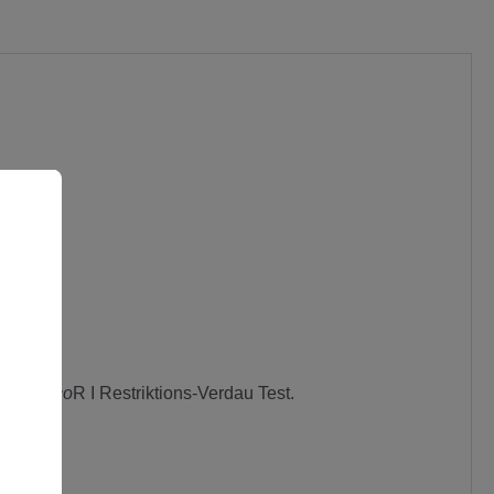
II und
Eco
R I Restriktions-Verdau Test.