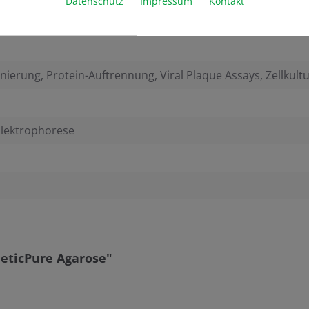
Datenschutz
Impressum
Kontakt
nierung, Protein-Auftrennung, Viral Plaque Assays, Zellkult
Elektrophorese
eticPure Agarose"