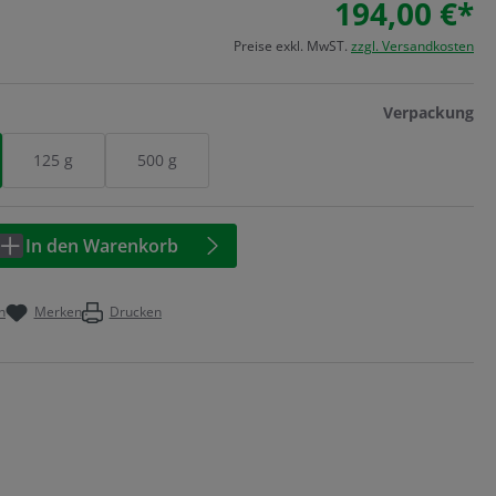
194,00 €*
Preise exkl. MwST.
zzgl. Versandkosten
au
Verpackung
125 g
500 g
Anzahl: Geben Sie den gewünschten Wert 
In den Warenkorb
n
Merken
Drucken