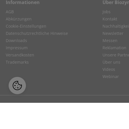
Informationen
Über Biozy
AGB
Jobs
Abkürzungen
Kontakt
Cookie-Einstellungen
Nachhaltigkei
Datenschutzrechtliche Hinweise
Newsletter
Downloads
Messen
Impressum
Reklamation
Versandkosten
Unsere Partn
Trademarks
Über uns
Videos
Webinar
Unser Angebot richtet sich ausschließl