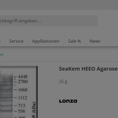
e
Service
Applikationen
Sale %
News
en
SeaKem HEEO Agarose
25 g