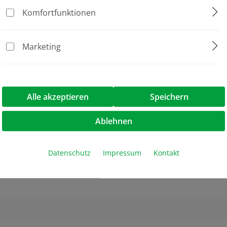
Komfortfunktionen
Marketing
Alle akzeptieren
Speichern
Ablehnen
orese IgG und IgM, Protein-Auftrennung
int
Datenschutz
Impressum
Kontakt
ophorese