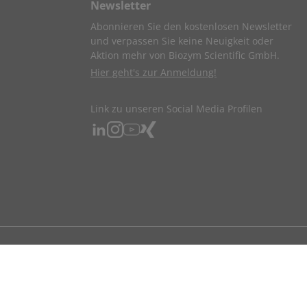
Newsletter
Abonnieren Sie den kostenlosen Newsletter
und verpassen Sie keine Neuigkeit oder
Aktion mehr von Biozym Scientific GmbH.
Hier geht's zur Anmeldung!
Link zu unseren Social Media Profilen
ndigen beruflichen Tätigkeit bestellen.