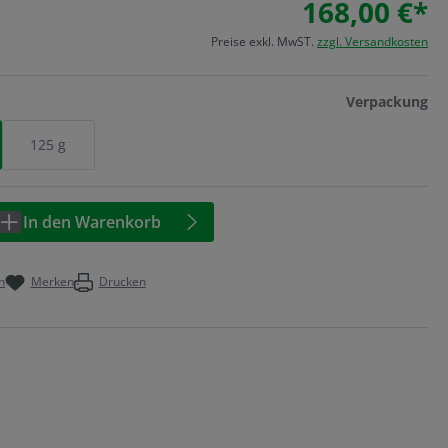
168,00 €*
Preise exkl. MwST.
zzgl. Versandkosten
au
Verpackung
125 g
Anzahl: Geben Sie den gewünschten Wert 
In den Warenkorb
n
Merken
Drucken