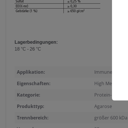
Lagerbedingungen:
18 °C - 26 °C
Applikation:
Immunelektroph
Eigenschaften:
High Melting Po
Kategorie:
Protein-Elektr
Produkttyp:
Agarose
Trennbereich:
größer 600 kDa