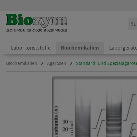
springen
Zur Hauptnavigation springen
Laborkunststoffe
Biochemikalien
Laborgerät
Biochemikalien
Agarosen
Standard- und Spezialagaros
Bildergalerie überspringen