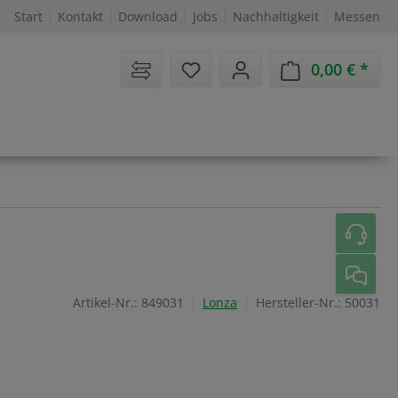
Start
Kontakt
Download
Jobs
Nachhaltigkeit
Messen
Sie haben 0 Artikel auf dem 
0,00 €
Ware
Artikel-Nr.:
849031
Lonza
Hersteller-Nr.:
50031