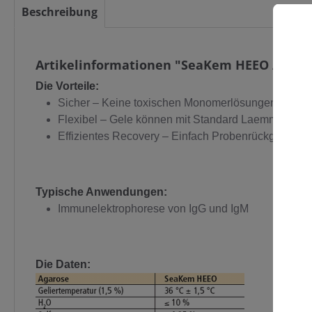
Beschreibung
Artikelinformationen "SeaKem HEEO Agaro
C
Die Vorteile:
Sicher – Keine toxischen Monomerlösungen nötig
Flexibel – Gele können mit Standard Laemmli Puf
Effizientes Recovery – Einfach Probenrückgewinn
Typische Anwendungen:
Immunelektrophorese von IgG und IgM
Die Daten: