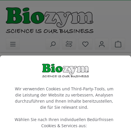
alt springen
Sie haben 0 Artike
Ware
Biochemikalien
Agarosen
Standard- und Spezialagarosen
NuSieve GTG Agarose
Cookie-Voreinstellungen
Wir verwenden Cookies und Third-Party-Tools, um
die Leistung der Website zu verbessern, Analysen
25 g
durchzuführen und Ihnen Inhalte bereitzustellen,
Artikel-Nr.:
Lonza
Hersteller-Nr.:
die für Sie relevant sind.
859081
50081
Wählen Sie nach Ihren individuellen Bedürfnissen
Cookies & Services aus: