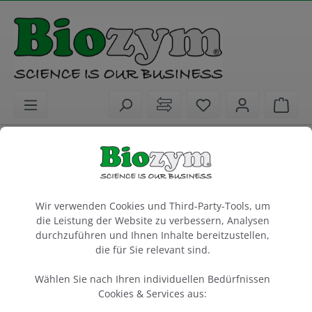
alt springen
Sie haben 0 Artike
Ware
Biochemikalien
Agarosen
Standard- und Spezialagarosen
Cookie-Voreinstellungen
SeaKem Gold Agarose
Wir verwenden Cookies und Third-Party-Tools, um
die Leistung der Website zu verbessern, Analysen
25 g
durchzuführen und Ihnen Inhalte bereitzustellen,
die für Sie relevant sind.
Artikel-Nr.:
Lonza
Hersteller-Nr.:
859152
50152
Wählen Sie nach Ihren individuellen Bedürfnissen
Cookies & Services aus: