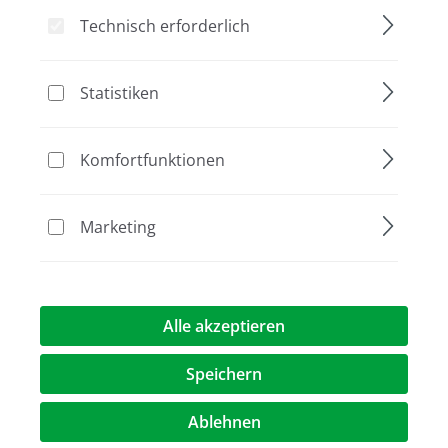
Technisch erforderlich
Bildergalerie überspringen
Statistiken
Komfortfunktionen
Marketing
368,00 €*
Alle akzeptieren
Preise exkl. MwST.
zzgl. Versandkosten
Speichern
au
Verpackung
Ablehnen
25 g
125 g