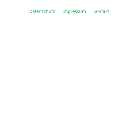
Datenschutz
Impressum
Kontakt
Artikel Anzahl: Geben Sie den gewünschte
In den Warenkorb
Vergleichen
Merken
Drucken
Beschreibung
Die Wahl für Auftrennungen im Megabasenbereich
und Pulsfeld-Gelelektrophorese Die Vorteile:
Optimale Trennung g…
Mehr