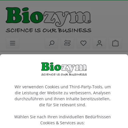
alt springen
Sie haben 0 Artike
Ware
Biochemikalien
Agarosen
Standard- und Spezialagarosen
SeaPlaque Agarose
Cookie-Voreinstellungen
Wir verwenden Cookies und Third-Party-Tools, um
die Leistung der Website zu verbessern, Analysen
25 g
durchzuführen und Ihnen Inhalte bereitzustellen,
Artikel-Nr.:
Lonza
Hersteller-Nr.:
die für Sie relevant sind.
849101
50101
Wählen Sie nach Ihren individuellen Bedürfnissen
Cookies & Services aus: