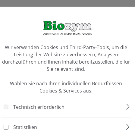
 10 U/µl"
ookie-Voreinstellungen
Wir verwenden Cookies und Third-Party-Tools, um die
bakterielle chromosomale DNA aus Plasmid, Cosmid, Fosmid un
Leistung der Website zu verbessern, Analysen
osoms kontaminiert, die bei der alkalischen Lyse entstehen. 
durchzuführen und Ihnen Inhalte bereitzustellen, die für
 zu Desoxynukleotiden. Einzelsträngige zirkuläre und lineare D
Sie relevant sind.
NA (nicked oder geschlossen) bzw. supercoiled DNA.
Wählen Sie nach Ihren individuellen Bedürfnissen
Cookies & Services aus:
romosomalen DNA aus Plasmid, Cosmid, Fosmid und BAC-Klonen
Technisch erforderlich
Statistiken
omosomale DNA aus Plasmid, Cosmid, Fosmid und BAC Präparati