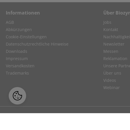
Informationen
Über Biozy
AGB
Jobs
Abkürzungen
Kontakt
Cookie-Einstellungen
Nachhaltigkei
Datenschutzrechtliche Hinweise
Newsletter
Downloads
Messen
Impressum
Reklamation
Versandkosten
Unsere Partn
Trademarks
Über uns
Videos
Webinar