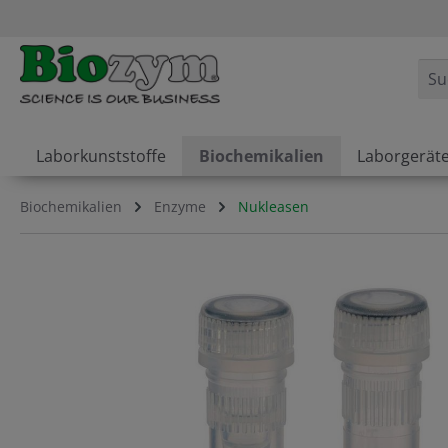
springen
Zur Hauptnavigation springen
Laborkunststoffe
Biochemikalien
Laborgerät
Biochemikalien
Enzyme
Nukleasen
Bildergalerie überspringen