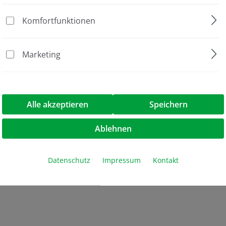
NA Vaccinen hilfreich sein
Komfortfunktionen
Marketing
ollen
Alle akzeptieren
Speichern
ionspuffer resuspendiert
Ablehnen
w. 2 Stunden (Maxi-Prep, 500 ml)
kubation bei 70 °C inaktiviert werden
Datenschutz
Impressum
Kontakt