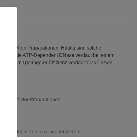
d BAC-Klon Präparationen. Häufig sind solche
Plasmid-Safe ATP-Dependent DNase verdaut bei einem
NA wird mit geringerer Effizienz verdaut. Das Enzym
 bzw. Vektor Präparationen
onen zu klonieren bzw. sequenzieren