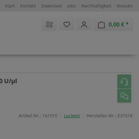
Start
Kontakt
Download
Jobs
Nachhaltigkeit
Messen
Sie haben 0 Artikel auf dem 
0,00 €
Ware
0 U/µl
Artikel-Nr.:
161010
Lucigen
Hersteller-Nr.:
E3101K