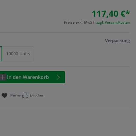
117,40 €*
Preise exkl. MwST.
zzgl. Versandkosten
au
Verpackung
10000 Units
Anzahl: Geben Sie den gewünschten Wert 
In den Warenkorb
n
Merken
Drucken