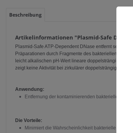
Beschreibung
Artikelinformationen "Plasmid-Safe DNase,
C
Plasmid-Safe ATP-Dependent DNase entfernt selektiv 
Präparationen durch Fragmente des bakteriellen Chrom
leicht alkalischen pH-Wert lineare doppelsträngige DNA
zeigt keine Aktivität bei zirkulärer doppelsträngiger D
Anwendung:
Entfernung der kontaminierenden bakteriellen ch
Die Vorteile:
Minimiert die Wahrscheinlichkeit bakterielle chr