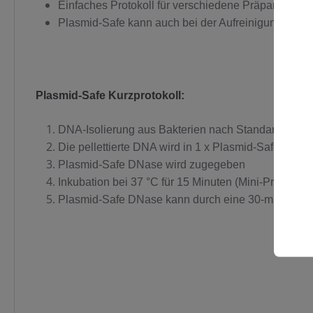
Einfaches Protokoll für verschiedene Präparationen
Plasmid-Safe kann auch bei der Aufreinigung von D
Plasmid-Safe Kurzprotokoll:
DNA-Isolierung aus Bakterien nach Standardprotok
Die pellettierte DNA wird in 1 x Plasmid-Safe Reakt
Plasmid-Safe DNase wird zugegeben
Inkubation bei 37 °C für 15 Minuten (Mini-Prep) bz
Plasmid-Safe DNase kann durch eine 30-minütige In