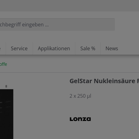
e
Service
Applikationen
Sale %
News
offe
GelStar Nukleinsäure F
2 x 250 µl