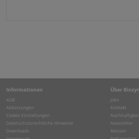
Informationen
Über Biozy
AGB
Jobs
Abkürzungen
Kontakt
Cookie-Einstellungen
Nachhaltigkei
Datenschutzrechtliche Hinweise
Newsletter
Downloads
Messen
Impressum
Reklamation