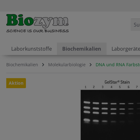
springen
Zur Hauptnavigation springen
Laborkunststoffe
Biochemikalien
Laborgerät
Biochemikalien
Molekularbiologie
DNA und RNA Farbst
Bildergalerie überspringen
Aktion