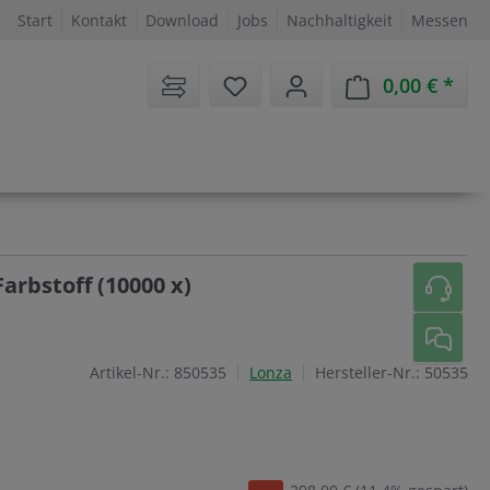
Start
Kontakt
Download
Jobs
Nachhaltigkeit
Messen
Sie haben 0 Artikel auf dem 
0,00 €
Ware
arbstoff (10000 x)
Artikel-Nr.:
850535
Lonza
Hersteller-Nr.:
50535