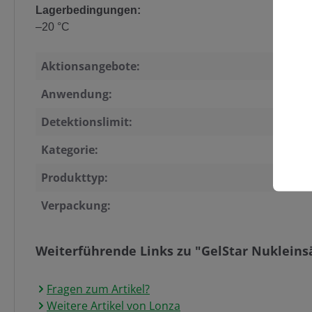
Lagerbedingungen:
–20 °C
Aktionsangebote:
Anwendung:
Detektionslimit:
Kategorie:
Produkttyp:
Verpackung:
Weiterführende Links zu "GelStar Nukleinsä
Fragen zum Artikel?
Weitere Artikel von Lonza