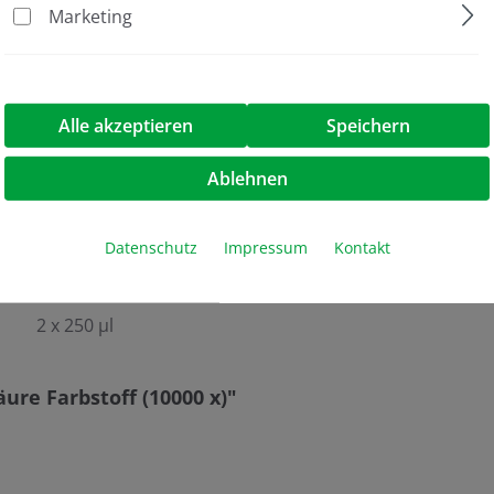
Marketing
Jubiläumsaktion
Alle akzeptieren
Speichern
In-Gel Färbung, Poststaining
Ablehnen
3 ng RNA, 20 pg dsDNA
Elektrophorese
Datenschutz
Impressum
Kontakt
DNA-/RNA-Farbstoff
2 x 250 µl
ure Farbstoff (10000 x)"