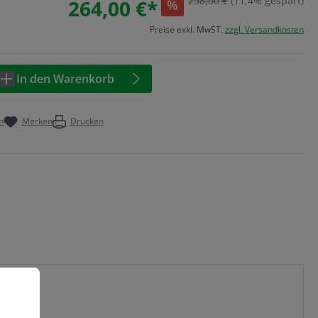
298,00 €
(11,4% gespart)
264,00 €*
%
Preise exkl. MwST.
zzgl. Versandkosten
Anzahl: Geben Sie den gewünschten Wert 
In den Warenkorb
n
Merken
Drucken