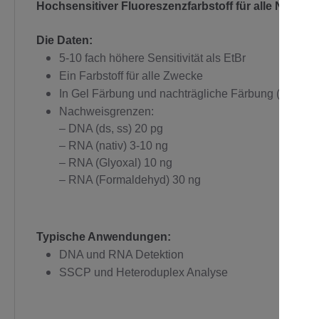
Hochsensitiver Fluoreszenzfarbstoff für alle Nuklei
C
Die Daten:
5-10 fach höhere Sensitivität als EtBr
Ein Farbstoff für alle Zwecke
In Gel Färbung und nachträgliche Färbung (Post St
Nachweisgrenzen:
– DNA (ds, ss) 20 pg
– RNA (nativ) 3-10 ng
– RNA (Glyoxal) 10 ng
– RNA (Formaldehyd) 30 ng
Typische Anwendungen:
DNA und RNA Detektion
SSCP und Heteroduplex Analyse