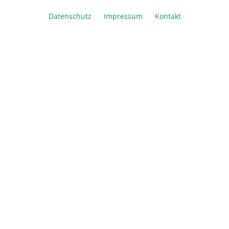
In den Warenkorb
Datenschutz
Impressum
Kontakt
Vergleichen
Merken
Drucken
Beschreibung
Midori Green Xtra ist ein neues Mitglied der Midori
Green DNA Farbstoff Familie. Es handelt sich
ebenfalls um einen Farbsto…
Mehr
Downloads