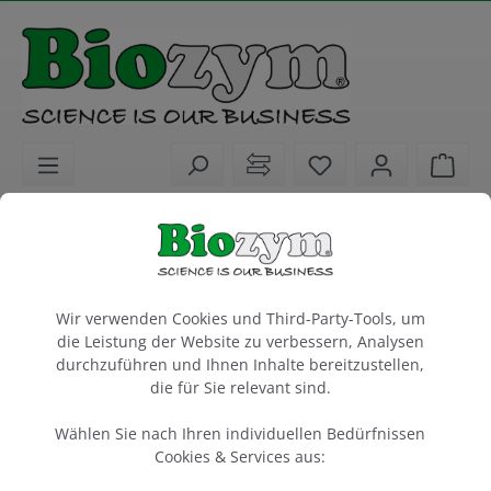
alt springen
Sie haben 0 Artike
Ware
Biochemikalien
Molekularbiologie
DNA und RNA Farbstoffe
Cookie-Voreinstellungen
Midori Green Xtra
Wir verwenden Cookies und Third-Party-Tools, um
zum Anfärben von DNA oder RNA in Agarosegelen
die Leistung der Website zu verbessern, Analysen
optimiert für Blaulicht
durchzuführen und Ihnen Inhalte bereitzustellen,
die für Sie relevant sind.
1 ml
Wählen Sie nach Ihren individuellen Bedürfnissen
Cookies & Services aus:
Artikel-Nr.:
Nippon
617010