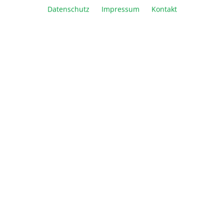
In den Warenkorb
Datenschutz
Impressum
Kontakt
Vergleichen
Merken
Drucken
Beschreibung
Informationen
Über Biozym
Newsletter