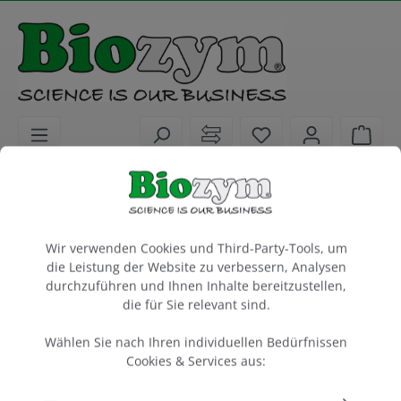
alt springen
Sie haben 0 Artike
Ware
Biochemikalien
Molekularbiologie
DNA und RNA Marker
Cookie-Voreinstellungen
Wir verwenden Cookies und Third-Party-Tools, um
1 kb DNA Ladder with 6× Loading Dye
die Leistung der Website zu verbessern, Analysen
durchzuführen und Ihnen Inhalte bereitzustellen,
100 lanes
die für Sie relevant sind.
Artikel-Nr.:
biotechrabbit
Hersteller-Nr.:
350800101
BR0800101
Wählen Sie nach Ihren individuellen Bedürfnissen
Cookies & Services aus: