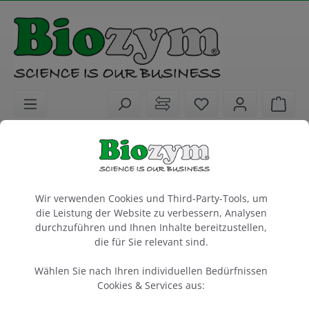
alt springen
Sie haben 0 Artike
Ware
Biochemikalien
PCR / qPCR / cDNA Synthese
dNTPs / Water / Enhancer
Cookie-Voreinstellungen
dNTP-Lösung, je 25 mM
Wir verwenden Cookies und Third-Party-Tools, um
Lucigen
die Leistung der Website zu verbessern, Analysen
durchzuführen und Ihnen Inhalte bereitzustellen,
die für Sie relevant sind.
10 µmol (400 µl)
Wählen Sie nach Ihren individuellen Bedürfnissen
Artikel-Nr.:
Lucigen
Hersteller-Nr.:
180052
D59104
Cookies & Services aus: