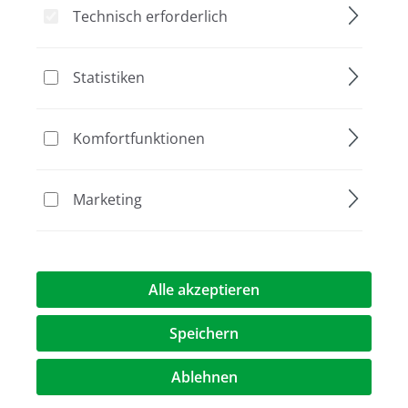
Technisch erforderlich
Statistiken
Bildergalerie überspringen
Komfortfunktionen
Marketing
Alle akzeptieren
149,40 €*
Speichern
Preise exkl. MwST.
zzgl. Versandkosten
Ablehnen
Artikel Anzahl: Geben Sie den gewünschte