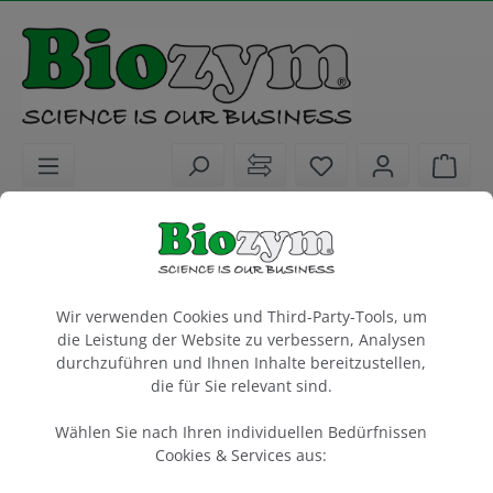
alt springen
Sie haben 0 Artike
Ware
Biochemikalien
PCR / qPCR / cDNA Synthese
dNTPs / Water / Enhancer
Cookie-Voreinstellungen
dNTP Set (4 × 100 mM solutions)
Wir verwenden Cookies und Third-Party-Tools, um
die Leistung der Website zu verbessern, Analysen
durchzuführen und Ihnen Inhalte bereitzustellen,
4 × 250 µl
die für Sie relevant sind.
Artikel-Nr.:
biotechrabbit
Hersteller-Nr.:
350600601
BR0600601
Wählen Sie nach Ihren individuellen Bedürfnissen
Cookies & Services aus: