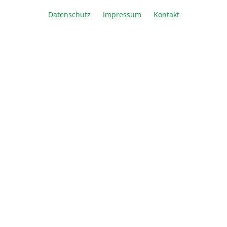
Datenschutz
Impressum
Kontakt
Artikel Anzahl: Geben Sie den gewünschte
In den Warenkorb
Vergleichen
Merken
Drucken
Beschreibung