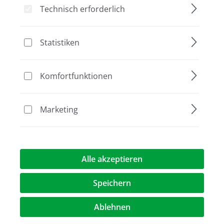
Technisch erforderlich
Bildergalerie überspringen
Statistiken
Komfortfunktionen
Marketing
65,00 €*
Alle akzeptieren
Preise exkl. MwST.
zzgl. Versandkosten
Speichern
au
Verpackung
Ablehnen
4 × 250 µl
4 × 1 ml