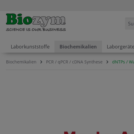
springen
Zur Hauptnavigation springen
Laborkunststoffe
Biochemikalien
Laborgerät
Biochemikalien
PCR / qPCR / cDNA Synthese
dNTPs / Wa
Bildergalerie überspringen