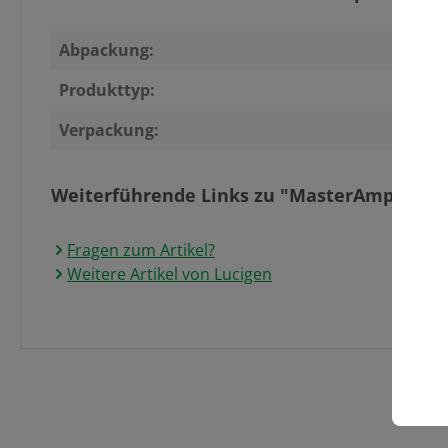
Abpackung:
Produkttyp:
Verpackung:
Weiterführende Links zu "MasterAmp PCR 
Fragen zum Artikel?
Weitere Artikel von Lucigen