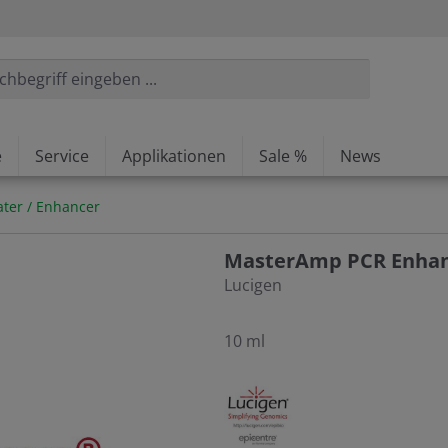
e
Service
Applikationen
Sale %
News
ter / Enhancer
MasterAmp PCR Enha
Lucigen
10 ml