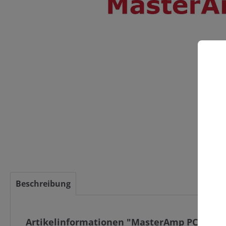
C
Beschreibung
Artikelinformationen "MasterAmp PCR Enh