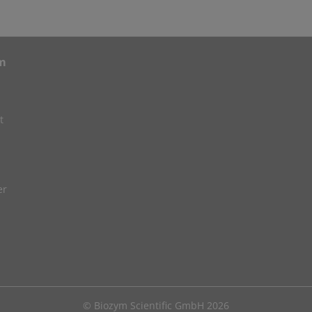
m
t
er
© Biozym Scientific GmbH 2026