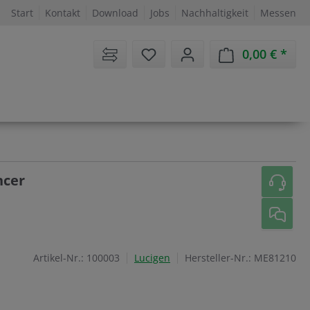
Start
Kontakt
Download
Jobs
Nachhaltigkeit
Messen
Sie haben 0 Artikel auf dem 
0,00 €
Ware
ncer
Artikel-Nr.:
100003
Lucigen
Hersteller-Nr.:
ME81210