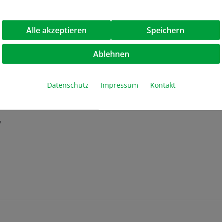
gen
Alle akzeptieren
Speichern
Einzelgefäße
Jubiläumsaktion
Ablehnen
PCR Grade Wasser
Datenschutz
Impressum
Kontakt
15 ml
"