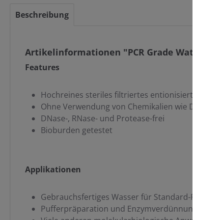
Beschreibung
Artikelinformationen "PCR Grade Water"
Features
Hochreines steriles filtriertes entionisiertes Wa
Ohne Verwendung von Chemikalien wie DEPC her
DNase-, RNase- und Protease-frei
Bioburden getestet
Applikationen
Gebrauchsfertiges Wasser für Standard-PCR un
Pufferpräparation und Enzymverdünnungen