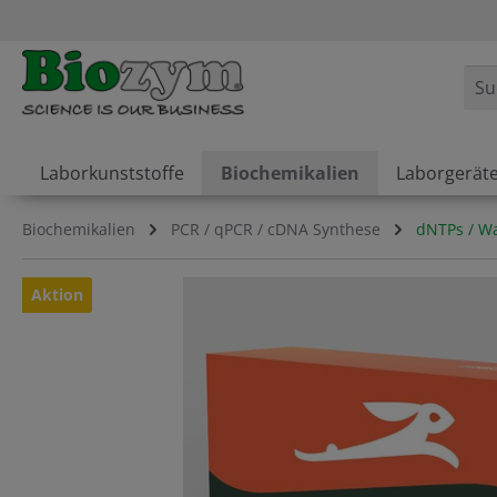
springen
Zur Hauptnavigation springen
Laborkunststoffe
Biochemikalien
Laborgerät
Biochemikalien
PCR / qPCR / cDNA Synthese
dNTPs / Wa
Bildergalerie überspringen
Aktion