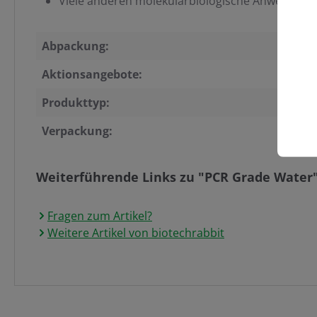
Viele anderen molekularbiologische Anwendun
Abpackung:
Aktionsangebote:
Produkttyp:
Verpackung:
Weiterführende Links zu "PCR Grade Water
Fragen zum Artikel?
Weitere Artikel von biotechrabbit