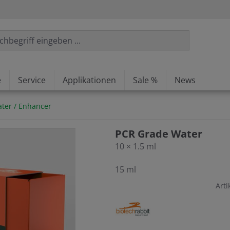
e
Service
Applikationen
Sale %
News
ter / Enhancer
PCR Grade Water
10 × 1.5 ml
15 ml
Arti