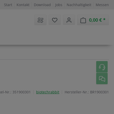
Start
Kontakt
Download
Jobs
Nachhaltigkeit
Messen
Sie haben 0 Artikel auf dem 
0,00 €
Ware
kel-Nr.:
351900301
biotechrabbit
Hersteller-Nr.:
BR1900301