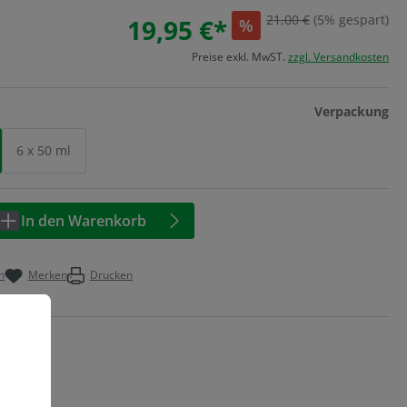
21,00 €
(5% gespart)
19,95 €*
%
Preise exkl. MwST.
zzgl. Versandkosten
au
Verpackung
6 x 50 ml
Anzahl: Geben Sie den gewünschten Wert 
In den Warenkorb
n
Merken
Drucken