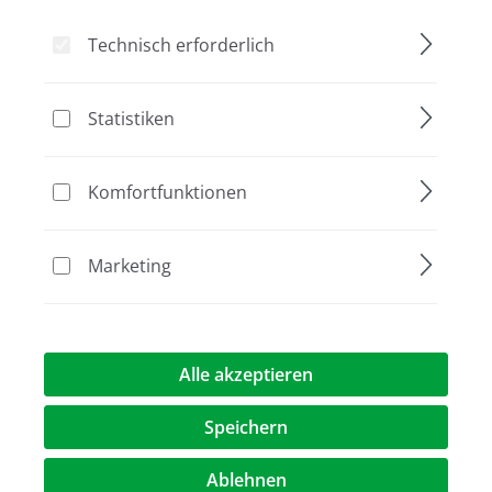
Technisch erforderlich
Bildergalerie überspringen
Aktion
Statistiken
Komfortfunktionen
Marketing
Alle akzeptieren
Speichern
378,00 €
(29,9% gespart)
265,00 €*
%
Ablehnen
Preise exkl. MwST.
zzgl. Versandkosten