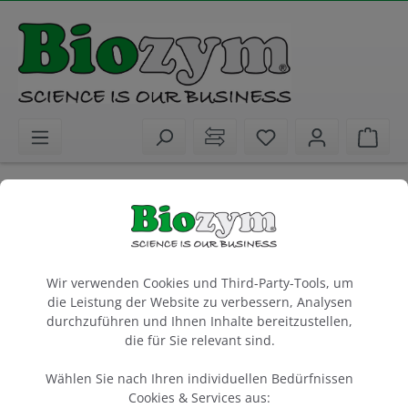
alt springen
Sie haben 0 Artike
Ware
Biochemikalien
PCR / qPCR / cDNA Synthese
PCR / RT-PCR
Biozym B7 High Fidelity DNA Polymerase
Cookie-Voreinstellungen
2 U/µl
Wir verwenden Cookies und Third-Party-Tools, um
die Leistung der Website zu verbessern, Analysen
500 Units
durchzuführen und Ihnen Inhalte bereitzustellen,
die für Sie relevant sind.
Artikel-Nr.:
Biozym
332030L
Wählen Sie nach Ihren individuellen Bedürfnissen
Cookies & Services aus: